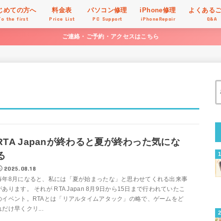
じめての方へ
料金表
パソコン修理
iPhone修理
よくある
To the first
Price List
PC Support
iPhoneRepair
Q&A
ご連絡・ご予約・アクセスはこちら
RTA Japanが終わると夏が終わった気にな
る
2025.08.18
毎年8月になると、私には「夏が始まったな」と思わせてくれる出来事
があります。 それが RTA Japan 8月9日から15日まで行われていたこ
のイベント。RTAとは「リアルタイムアタック」の略で、ゲームをど
れだけ早くクリ...