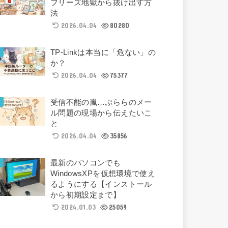
フリーズ地獄から抜け出す方
法
2026.04.04
80280
TP-Linkは本当に「危ない」の
か？
2026.04.04
75377
受信不能の嵐…ぷららのメー
ル問題の現場から伝えたいこ
と
2026.04.04
35856
最新のパソコンでも
WindowsXPを仮想環境で使え
るようにする【インストール
から初期設定まで】
2024.01.03
25059