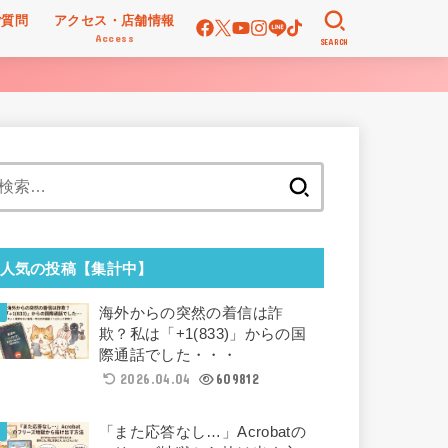
ご質問
アクセス・店舗情報
Access
SEARCH
検
索:
人気の投稿【集計中】
海外からの突然の着信は詐
欺？私は「+1(833)」からの国
際通話でした・・・
2026.04.04
609812
「また応答なし…」Acrobatの