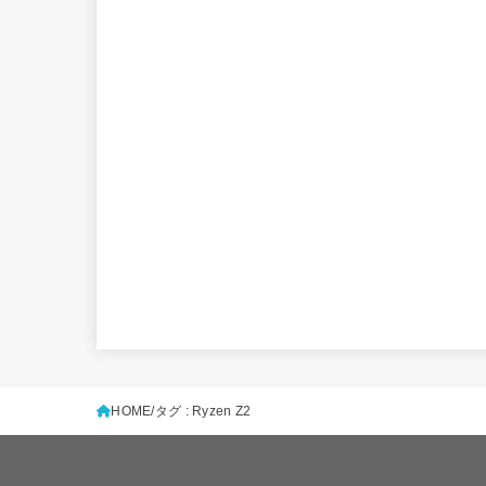
HOME
タグ : Ryzen Z2