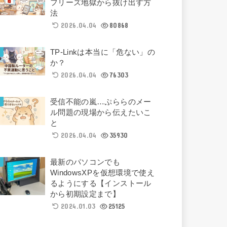
フリーズ地獄から抜け出す方
法
2026.04.04
80868
TP-Linkは本当に「危ない」の
か？
2026.04.04
76303
受信不能の嵐…ぷららのメー
ル問題の現場から伝えたいこ
と
2026.04.04
35930
最新のパソコンでも
WindowsXPを仮想環境で使え
るようにする【インストール
から初期設定まで】
2024.01.03
25125