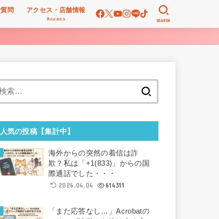
ご質問
アクセス・店舗情報
Access
SEARCH
検
索:
人気の投稿【集計中】
海外からの突然の着信は詐
欺？私は「+1(833)」からの国
際通話でした・・・
2026.04.04
614311
「また応答なし…」Acrobatの