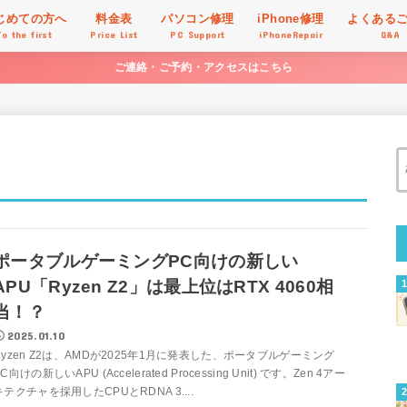
じめての方へ
料金表
パソコン修理
iPhone修理
よくある
To the first
Price List
PC Support
iPhoneRepair
Q&A
ご連絡・ご予約・アクセスはこちら
ポータブルゲーミングPC向けの新しい
APU「Ryzen Z2」は最上位はRTX 4060相
当！？
2025.01.10
Ryzen Z2は、AMDが2025年1月に発表した、ポータブルゲーミング
C向けの新しいAPU (Accelerated Processing Unit) です。Zen 4アー
キテクチャを採用したCPUとRDNA 3....