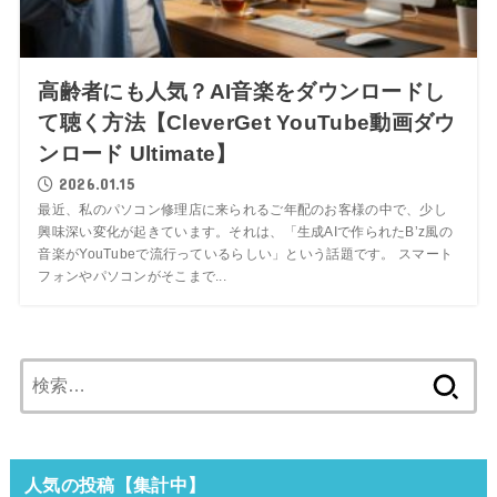
高齢者にも人気？AI音楽をダウンロードし
て聴く方法【CleverGet YouTube動画ダウ
ンロード Ultimate】
2026.01.15
最近、私のパソコン修理店に来られるご年配のお客様の中で、少し
興味深い変化が起きています。それは、「生成AIで作られたB’z風の
音楽がYouTubeで流行っているらしい」という話題です。 スマート
フォンやパソコンがそこまで...
検
索:
人気の投稿【集計中】