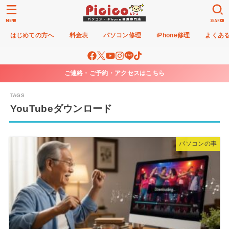
MENU
SEARCH
はじめての方へ
料金表
パソコン修理
iPhone修理
よくあ
ご連絡・ご予約・アクセスはこちら
YouTubeダウンロード
パソコンの事