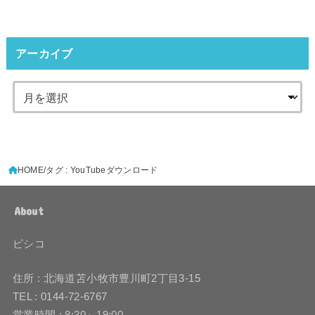
アーカイブ
HOME
タグ : YouTubeダウンロード
About
ピシコ
住所 : 北海道苫小牧市豊川町2丁目3-15
TEL : 0144-72-6767
営業時間 : 8:30～19:00