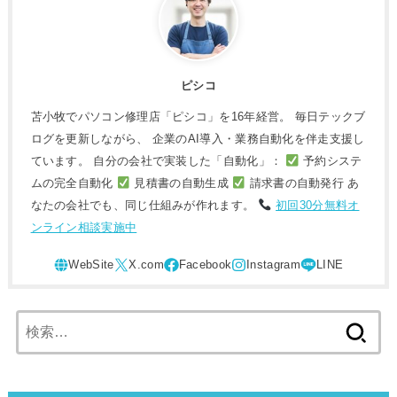
ピシコ
苫小牧でパソコン修理店「ピシコ」を16年経営。 毎日テックブ
ログを更新しながら、 企業のAI導入・業務自動化を伴走支援し
ています。 自分の会社で実装した「自動化」：
予約システ
ムの完全自動化
見積書の自動生成
請求書の自動発行 あ
なたの会社でも、同じ仕組みが作れます。
初回30分無料オ
ンライン相談実施中
検
索: