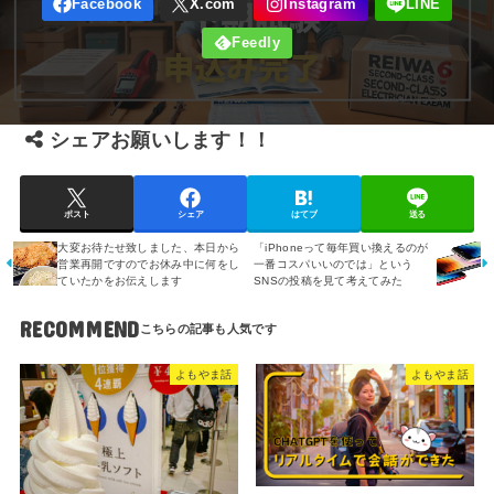
シェアお願いします！！
ポスト
シェア
はてブ
送る
大変お待たせ致しました、本日から
「iPhoneって毎年買い換えるのが
営業再開ですのでお休み中に何をし
一番コスパいいのでは」という
ていたかをお伝えします
SNSの投稿を見て考えてみた
RECOMMEND
よもやま話
よもやま話