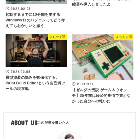
縮器を導入しましたよ
2022.02.03
起動するまでに10分間を要する
Windows11のパソコンってどう考
えてもおかしいと思う
よもやま話
よもやま話
2026.02.05
模型塗装の悩みを数値化する。
Paint Build Editorという自己満ツ
2021.11.17
ールの現在地
【ゼルダの伝説 ゲーム＆ウオッ
チ】35年前は経済的事情で買えな
かった自分への報いに
ABOUT US