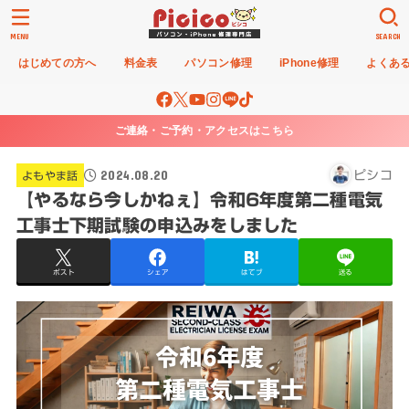
MENU
SEARCH
はじめての方へ
料金表
パソコン修理
iPhone修理
よくあ
ご連絡・ご予約・アクセスはこちら
2024.08.20
ピシコ
よもやま話
【やるなら今しかねぇ】令和6年度第二種電気
工事士下期試験の申込みをしました
ポスト
シェア
はてブ
送る