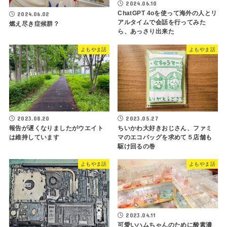
2024.06.10
ChatGPT 4oを使って海外の人とリ
2024.06.02
アルタイムで会話を行ってみた
燃え尽き症候群？
ら、あっさり出来た
よもやま話
よもやま話
2023.08.20
2023.05.27
報告が遅くなりましたがウエイト
ちいかわ大好きおじさん、ファミ
は維持しています
マのエコバッグを求めて５店舗も
駆け回るの巻
よもやま話
よもやま話
2023.04.11
可愛いハムちゃんのために酸素濃