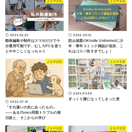
よもやま話
よもやま話
2024.06.23
2022.08.12
動画編集や制作はスマホだけで十
読み放題のKindle Unlimitedに少
分運用可能です、むしろPCを使う
年・青年コミック雑誌が追加、こ
とややこしくなっちゃう
れはコスパ良すぎでしょ！
よもやま話
よもやま話
2024.09.08
ぎっくり腰になってしまった夜
2025.07.10
「すれ違いの先にあったもの」
――あるiTunes同期トラブルの後
日談と、そこからの学び
よもやま話
よもやま話