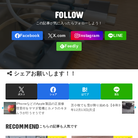
FOLLOW
シェアお願いします！！
ポスト
シェア
はてブ
送る
iPhoneなどのApple製品の正規修
苫小牧でも雪が降り始める【令和3
理受付をヤマダ電機とカメラのキタ
年12月13日(月)】
ムラが行うそうです
RECOMMEND