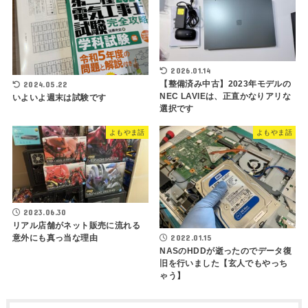
2026.01.14
【整備済み中古】2023年モデルの
2024.05.22
NEC LAVIEは、正直かなりアリな
いよいよ週末は試験です
選択です
よもやま話
よもやま話
2023.06.30
リアル店舗がネット販売に流れる
2022.01.15
意外にも真っ当な理由
NASのHDDが逝ったのでデータ復
旧を行いました【玄人でもやっち
ゃう】