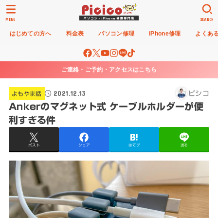
MENU
SEARCH
はじめての方へ
料金表
パソコン修理
iPhone修理
よくあ
ご連絡・ご予約・アクセスはこちら
2021.12.13
ピシコ
よもやま話
Ankerのマグネット式 ケーブルホルダーが便
利すぎる件
ポスト
シェア
はてブ
送る