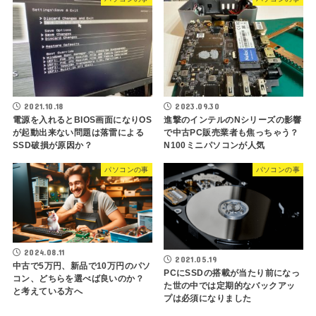
2021.10.18
2023.09.30
電源を入れるとBIOS画面になりOS
進撃のインテルのNシリーズの影響
が起動出来ない問題は落雷による
で中古PC販売業者も焦っちゃう？
SSD破損が原因か？
N100ミニパソコンが人気
パソコンの事
パソコンの事
2024.08.11
2021.05.19
中古で5万円、新品で10万円のパソ
PCにSSDの搭載が当たり前になっ
コン、どちらを選べば良いのか？
た世の中では定期的なバックアッ
と考えている方へ
プは必須になりました