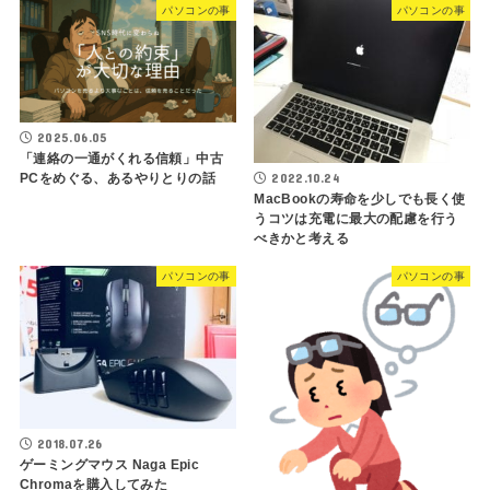
パソコンの事
パソコンの事
2025.06.05
「連絡の一通がくれる信頼」中古
2022.10.24
PCをめぐる、あるやりとりの話
MacBookの寿命を少しでも長く使
うコツは充電に最大の配慮を行う
べきかと考える
パソコンの事
パソコンの事
2018.07.26
ゲーミングマウス Naga Epic
Chromaを購入してみた