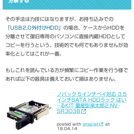
分解する
その手法は力技にはなりますが、お持ち込みでの
「
USB2.0外付けHDD
」の場合、
ケースからHDDを
分離させて復旧専用のパソコンに直接内蔵HDDとして
コピーを行う
という、技術的でも何でもありませんが効
率化としてはこれが一番。
もしこれを読んでいる方が頻繁にコピー作業を行う様で
あれば以下の器具は備えておいて損はありません。
ノバック 5インチベイ対応 3.5
インチSATA HDDラック はい
~るKIT 量産型楽太郎2 NV-
SR303B
posted with
amazlet
at
18.04.14