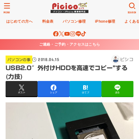
MENU
SEARCH
はじめての方へ
料金表
パソコン修理
iPhone修理
よくあ
ご連絡・ご予約・アクセスはこちら
2018.04.15
ピシコ
パソコンの事
USB2.0″外付けHDDを高速でコピー”する
(力技)
ポスト
シェア
はてブ
送る