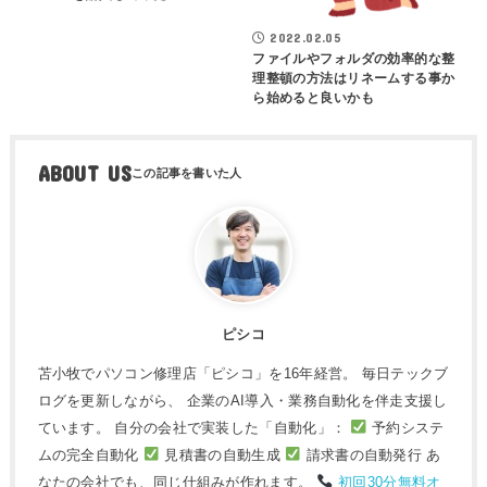
2022.02.05
ファイルやフォルダの効率的な整
理整頓の方法はリネームする事か
ら始めると良いかも
ABOUT US
ピシコ
苫小牧でパソコン修理店「ピシコ」を16年経営。 毎日テックブ
ログを更新しながら、 企業のAI導入・業務自動化を伴走支援し
ています。 自分の会社で実装した「自動化」：
予約システ
ムの完全自動化
見積書の自動生成
請求書の自動発行 あ
なたの会社でも、同じ仕組みが作れます。
初回30分無料オ