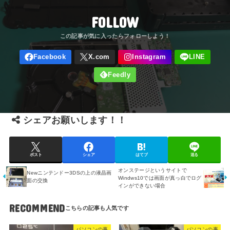
FOLLOW
シェアお願いします！！
ポスト
シェア
はてブ
送る
オンステージというサイトで
Newニンテンドー3DSの上の液晶画
Windws10では画面が真っ白でログ
面の交換
インができない場合
RECOMMEND
パソコンの事
パソコンの事