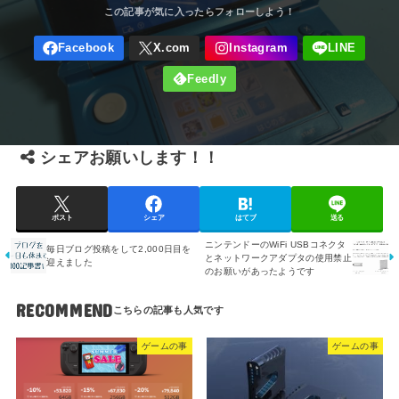
シェアお願いします！！
ポスト
シェア
はてブ
送る
ニンテンドーのWiFi USBコネクタ
毎日ブログ投稿をして2,000日目を
とネットワークアダプタの使用禁止
迎えました
のお願いがあったようです
RECOMMEND
ゲームの事
ゲームの事