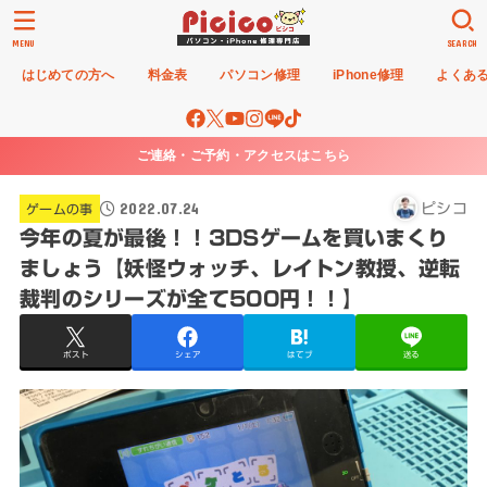
MENU
SEARCH
はじめての方へ
料金表
パソコン修理
iPhone修理
よくあ
ご連絡・ご予約・アクセスはこちら
2022.07.24
ピシコ
ゲームの事
今年の夏が最後！！3DSゲームを買いまくり
ましょう【妖怪ウォッチ、レイトン教授、逆転
裁判のシリーズが全て500円！！】
ポスト
シェア
はてブ
送る