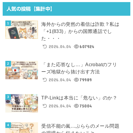
人気の投稿【集計中】
海外からの突然の着信は詐欺？私は
「+1(833)」からの国際通話でし
た・・・
2026.04.04
607924
「また応答なし…」Acrobatのフリ
ーズ地獄から抜け出す方法
2026.04.04
79989
TP-Linkは本当に「危ない」のか？
2026.04.04
75004
受信不能の嵐…ぷららのメール問題
の現場から伝えたいこと