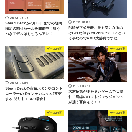
2023.07.05
2019.10.09
SteamDeckが7月13日までの期間
PS5が正式発表、最も気になるの
限定の割引セールを開催中！狙う
はCPUがRyzen Zen2の8コアとい
べきモデルはもちろんアレ！
う事なのでAMD大勝利ですね
ゲームの事
ゲームの事
2023.01.04
2021.05.10
SteamDeckの背面ボタンやコント
木村拓哉がまたまたゲームで大暴
ローラーのボタンをカスタム(変更)
れ！続編のロストジャッジメント
する方法【FF14の場合】
が凄く面白そう！！
ゲームの事
ゲームの事