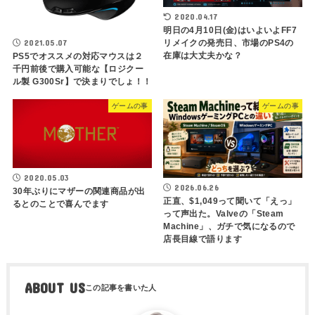
2020.04.17
明日の4月10日(金)はいよいよFF7
リメイクの発売日、市場のPS4の
2021.05.07
在庫は大丈夫かな？
PS5でオススメの対応マウスは２
千円前後で購入可能な【ロジクー
ル製 G300Sr】で決まりでしょ！！
ゲームの事
ゲームの事
2020.05.03
2026.06.26
30年ぶりにマザーの関連商品が出
正直、$1,049って聞いて「えっ」
るとのことで喜んでます
って声出た。Valveの「Steam
Machine」、ガチで気になるので
店長目線で語ります
ABOUT US