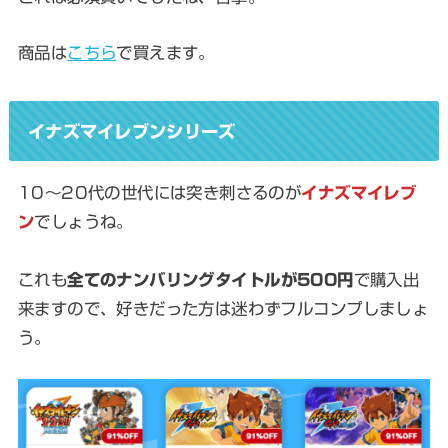
商品は
こちら
で買えます。
イナズマイレブンシリーズ
10～20代の世代には突き刺さるのが
イナズマイレブ
ン
でしょうね。
これも
全てのナンバリングタイトルが500円
で購入出
来ますので、好きだった方は迷わずフルコンプしましょ
う。