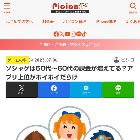
MENU
SEARCH
はじめての方へ
料金表
パソコン修理
iPhone修理
よくあ
ご連絡・ご予約・アクセスはこちら
2023.07.06
ピシコ
ゲームの事
ソシャゲは50代〜60代の課金が増えてる？ア
プリ上位がホイホイだらけ
ポスト
シェア
はてブ
送る