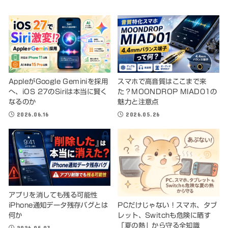
AppleがGoogle Geminiを採用
スマホで高音質はここまで来
へ、iOS 27のSiriは本当に賢く
た？MOONDROP MIAD01の
なるのか
魅力と注意点
2026.06.16
2026.05.26
アプリを消しても残る可能性
iPhone通知データ残存バグとは
PCだけじゃない！スマホ、タブ
何か
レット、Switchも危険に晒す
「夏の熱」から守る全知識
2026.05.03