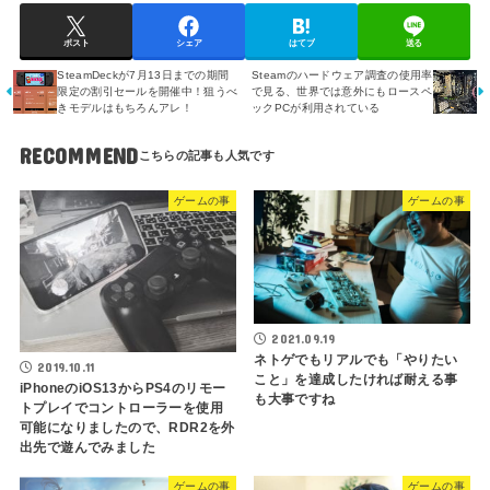
ポスト
シェア
はてブ
送る
SteamDeckが7月13日までの期間
Steamのハードウェア調査の使用率
限定の割引セールを開催中！狙うべ
で見る、世界では意外にもロースペ
きモデルはもちろんアレ！
ックPCが利用されている
RECOMMEND
ゲームの事
ゲームの事
2021.09.19
ネトゲでもリアルでも「やりたい
2019.10.11
こと」を達成したければ耐える事
iPhoneのiOS13からPS4のリモー
も大事ですね
トプレイでコントローラーを使用
可能になりましたので、RDR2を外
出先で遊んでみました
ゲームの事
ゲームの事