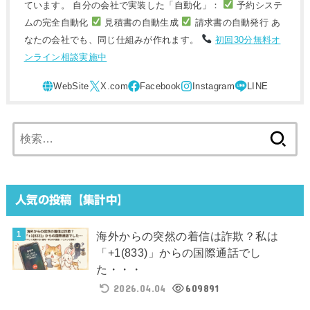
ています。 自分の会社で実装した「自動化」：
予約システ
ムの完全自動化
見積書の自動生成
請求書の自動発行 あ
なたの会社でも、同じ仕組みが作れます。
初回30分無料オ
ンライン相談実施中
検
索:
人気の投稿【集計中】
海外からの突然の着信は詐欺？私は
「+1(833)」からの国際通話でし
た・・・
2026.04.04
609891