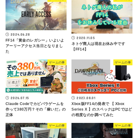
2024.06.28
2020.11.05
FF14「黄金のレガシー」いよいよ
ネトゲ廃人は現在お休み中です
アーリーアクセス当日となりまし
【FF14】
た
ゲームの事
ゲームの事
2026.07.15
2023.08.01
Claude Codeでカピバラゲームを
Xbox版FF14の発表で 【 Xbox
作って380万円？その「稼いだ」の
Series X 】のスペックはPCではど
正体
の程度なのか調べてみた
ゲームの事
ゲームの事