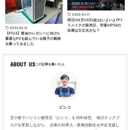
2020.04.17
明日の4月10日(金)はいよいよFF7
リメイクの発売日、市場のPS4の
2024.05.13
在庫は大丈夫かな？
【FF14】黄金のレガシーに向けた
最適なPCを組んでいる様子の動画
を撮ってみました
ABOUT US
ピシコ
苫小牧でパソコン修理店「ピシコ」を16年経営。 毎日テックブ
ログを更新しながら、 企業のAI導入・業務自動化を伴走支援し