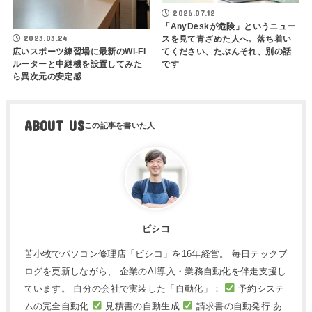
2026.07.12
「AnyDeskが危険」というニュー
2023.03.24
スを見て青ざめた人へ。落ち着い
てください、たぶんそれ、別の話
広いスポーツ練習場に最新のWi-Fi
です
ルーターと中継機を設置してみた
ら異次元の安定感
ABOUT US
ピシコ
苫小牧でパソコン修理店「ピシコ」を16年経営。 毎日テックブ
ログを更新しながら、 企業のAI導入・業務自動化を伴走支援し
ています。 自分の会社で実装した「自動化」：
予約システ
ムの完全自動化
見積書の自動生成
請求書の自動発行 あ