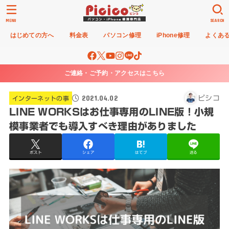
MENU
SEARCH
はじめての方へ
料金表
パソコン修理
iPhone修理
よくあ
ご連絡・ご予約・アクセスはこちら
2021.04.02
ピシコ
インターネットの事
LINE WORKSはお仕事専用のLINE版！小規
模事業者でも導入すべき理由がありました
ポスト
シェア
はてブ
送る