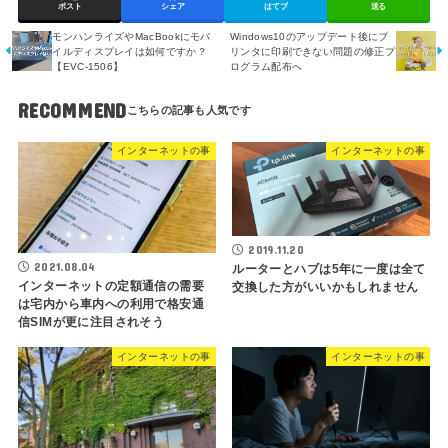
ポスト
シェア
はてブ
送る
モンハンライズやMacBookにモバ
Windows10のアップデート後にプ
イルディスプレイは如何ですか？
リンタに印刷できない問題の修正プ
【EVC-1506】
ログラム配布へ
RECOMMEND
インターネットの事
インターネットの事
2019.11.20
2021.08.04
ルーターとハブは5年に一度は全て
インターネットの定額通信の需要
交換した方がいいかもしれません
は宅内から車内への利用で格安通
信SIMが更に注目されそう
インターネットの事
インターネットの事