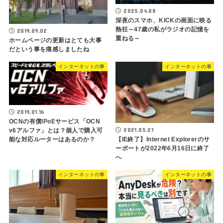
2025.04.08
深夜のスマホ、KICKの画面に映る
熱狂～47歳の私がラジオの記憶を
2019.09.02
重ねる～
ホームページの更新はとても大事
だという事を痛感しましたね
インターネットの事
インターネットの事
2019.01.16
OCNの有償IPoEサービス「OCN
2021.05.21
v6アルファ」とは？個人で購入可
【IE終了】Internet Explorerのサ
能な対応ルーターはあるのか？
ーポートが2022年6月16日に終了
へ
インターネットの事
インターネットの事