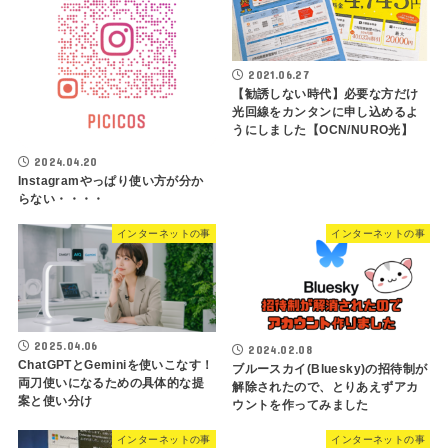
2021.06.27
【勧誘しない時代】必要な方だけ
光回線をカンタンに申し込めるよ
うにしました【OCN/NURO光】
2024.04.20
Instagramやっぱり使い方が分か
らない・・・・
インターネットの事
インターネットの事
2025.04.06
2024.02.08
ChatGPTとGeminiを使いこなす！
ブルースカイ(Bluesky)の招待制が
両刀使いになるための具体的な提
解除されたので、とりあえずアカ
案と使い分け
ウントを作ってみました
インターネットの事
インターネットの事