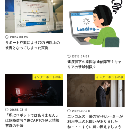
2024.08.25
サポート詐欺により70万円以上の
被害となってしまった実例
2018.04.01
速度低下の原因は通信障害？キャ
リアの帯域制限？
インターネットの事
インターネットの事
2025.03.12
2021.07.08
「私はロボットではありません」
エレコムの一部のWi-Fiルーターが
は危険信号？偽CAPTCHAと情報
利用中止のお願いがありました
窃盗の手法
ね・・・すぐに買い換えましょう