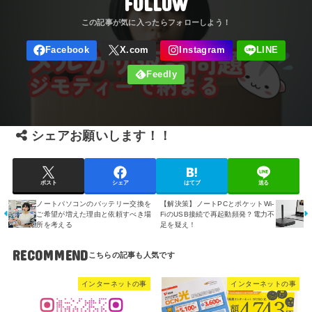
FOLLOW
シェアお願いします！！
ポスト
シェア
はてブ
送る
ノートパソコンのバッテリー交換を
【解決策】ノートPCとポケットWi-
ご希望が増えた理由と依頼すべき場
FiのUSB接続で再起動頻発？電力不
所を考える
足を疑え！
RECOMMEND
インターネットの事
インターネットの事