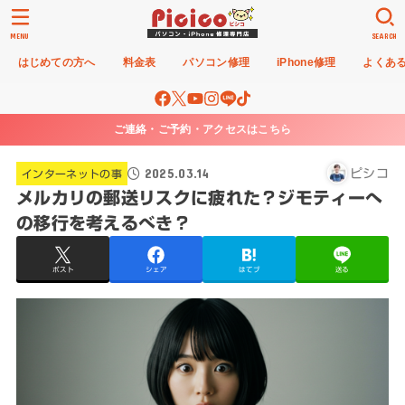
MENU
SEARCH
はじめての方へ
料金表
パソコン修理
iPhone修理
よくあ
ご連絡・ご予約・アクセスはこちら
2025.03.14
ピシコ
インターネットの事
メルカリの郵送リスクに疲れた？ジモティーへ
の移行を考えるべき？
ポスト
シェア
はてブ
送る