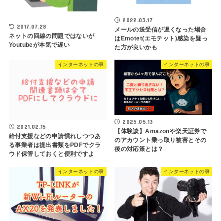
2022.03.17
2017.07.28
メールの送受信が遅くなった場合
ネットの回線の問題ではないが
はEmotet(エモテット)感染を疑っ
Youtubeが本気で遅い
た方が良いかも
インターネットの事
インターネットの事
2025.05.13
2021.02.15
【体験談】Amazonや楽天証券で
給付支援などの申請慣れしつつあ
のアカウント乗っ取り被害とその
る事業者は提出書類をPDFでクラ
後の対応策とは？
ウド保管しておくと便利ですよ
インターネットの事
インターネットの事