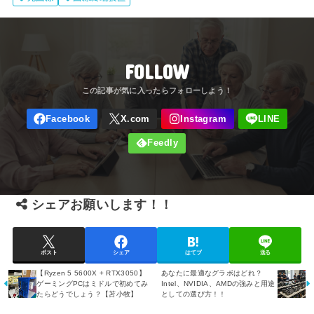
FOLLOW
シェアお願いします！！
ポスト
シェア
はてブ
送る
【Ryzen 5 5600X + RTX3050】
あなたに最適なグラボはどれ？
ゲーミングPCはミドルで初めてみ
Intel、NVIDIA、AMDの強みと用途
たらどうでしょう？【苫小牧】
としての選び方！！