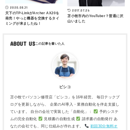
2020.08.31
2017.07.26
天下のTP-LinkがArcher AX20を
苫小牧市内のYouTuber？普通に沢
発売！やっと機器を交換するタイ
山いました
ミングが来ましたね！
ABOUT US
ピシコ
苫小牧でパソコン修理店「ピシコ」を16年経営。 毎日テックブ
ログを更新しながら、 企業のAI導入・業務自動化を伴走支援し
ています。 自分の会社で実装した「自動化」：
予約システ
ムの完全自動化
見積書の自動生成
請求書の自動発行 あ
なたの会社でも、同じ仕組みが作れます。
初回30分無料オ