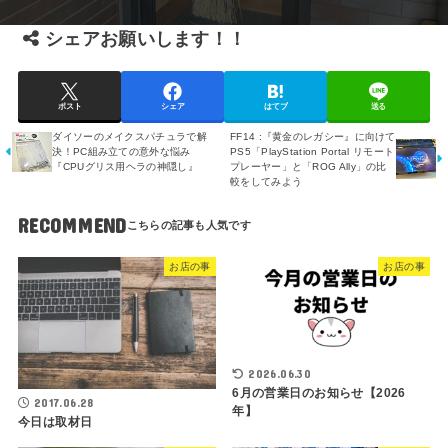
シェアお願いします！！
ポスト
シェア
はてブ
送る
ダイソーのメイクスパチュラで解
FF14 :『黄金のレガシー』に向けて
決！PC組み立ての意外な悩み
PS5「PlayStation Portal リモート
『CPUグリス用ヘラの神隠し』
プレーヤー」と「ROG Ally」の比
較をしてみよう
RECOMMEND
お店の事
お店の事
2026.06.30
6月の営業日のお知らせ【2026
2017.06.28
年】
今日は取材日