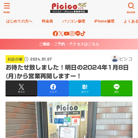
MENU
SEARCH
はじめての方へ
料金表
パソコン修理
iPhone修理
よくあ
ご連絡・ご予約・アクセスはこちら
2024.01.07
ピシコ
お店の事
お待たせ致しました！明日の2024年1月8日
(月)から営業再開しますー！
ポスト
シェア
はてブ
送る