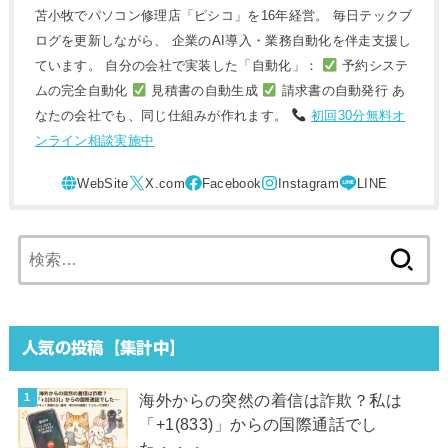
苫小牧でパソコン修理店「ピシコ」を16年経営。 毎日テックブ
ログを更新しながら、 企業のAI導入・業務自動化を伴走支援し
ています。 自分の会社で実装した「自動化」：
予約システ
ムの完全自動化
見積書の自動生成
請求書の自動発行 あ
なたの会社でも、同じ仕組みが作れます。
初回30分無料オ
ンライン相談実施中
検
索:
人気の投稿【集計中】
海外からの突然の着信は詐欺？私は
「+1(833)」からの国際通話でし
た・・・