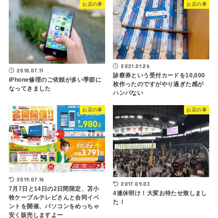
お店の事
お店の事
2021.01.26
2018.07.11
診察券という受付カードを10,000
iPhone修理のご依頼が多い季節に
枚作ったのですがやり過ぎた感が
なってきました
ハンパない
お店の事
お店の事
2019.07.16
2017.09.03
7月7日と14日の2日間限定、苫小
4連休明け！大変お待たせ致しまし
牧ケーブルテレビさんと合同イベ
た！
ントを開催、パソコンをめっちゃ
安く販売しますよー