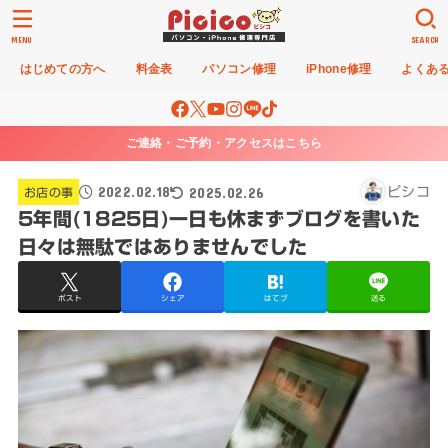
MENU
SEARCH
はじめての方へ
料金表
パソコン修理
iPhone修理
よくあ
ご連絡・ご予約・アクセスはこちら
2022.02.18
2025.02.26
ピシコ
お店の事
5年間(1825日)一日も休まずブログを書いた
日々は無駄ではありませんでした
ポスト
シェア
はてブ
送る