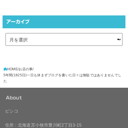
アーカイブ
HOME
お店の事
5年間(1825日)一日も休まずブログを書いた日々は無駄ではありませんでし
た
About
ピシコ
住所 : 北海道苫小牧市豊川町2丁目3-15