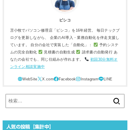
ピシコ
苫小牧でパソコン修理店「ピシコ」を16年経営。 毎日テックブ
ログを更新しながら、 企業のAI導入・業務自動化を伴走支援し
ています。 自分の会社で実装した「自動化」：
予約システ
ムの完全自動化
見積書の自動生成
請求書の自動発行 あ
なたの会社でも、同じ仕組みが作れます。
初回30分無料オ
ンライン相談実施中
検
索:
人気の投稿【集計中】