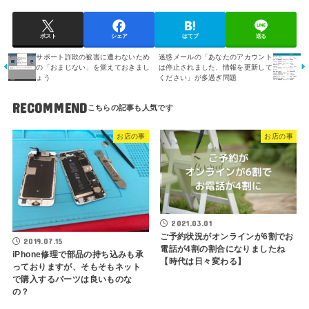
ポスト
シェア
はてブ
送る
サポート詐欺の被害に遭わないため
迷惑メールの「あなたのアカウント
の「おまじない」を覚えておきまし
は停止されました、情報を更新して
ょう
ください」が多過ぎ問題
RECOMMEND
お店の事
お店の事
2021.03.01
ご予約状況がオンラインが6割でお
2019.07.15
電話が4割の割合になりましたね
iPhone修理で部品の持ち込みも承
【時代は日々変わる】
っておりますが、そもそもネット
で購入するパーツは良いものな
の？