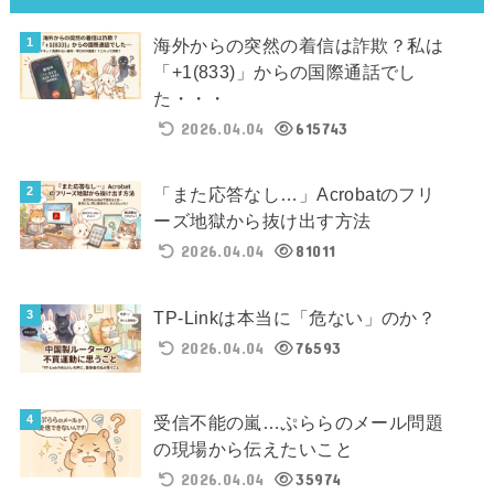
海外からの突然の着信は詐欺？私は
「+1(833)」からの国際通話でし
た・・・
2026.04.04
615743
「また応答なし…」Acrobatのフリ
ーズ地獄から抜け出す方法
2026.04.04
81011
TP-Linkは本当に「危ない」のか？
2026.04.04
76593
受信不能の嵐…ぷららのメール問題
の現場から伝えたいこと
2026.04.04
35974