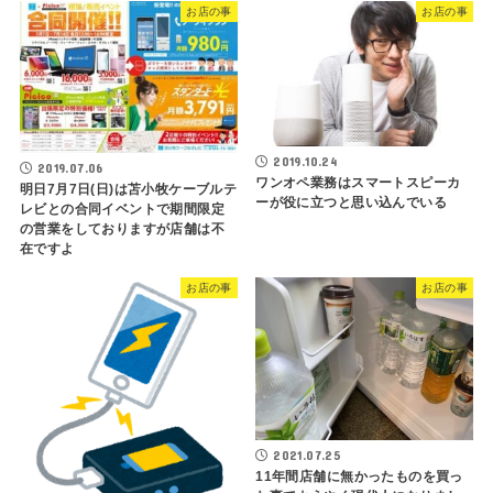
お店の事
お店の事
2019.10.24
2019.07.06
ワンオペ業務はスマートスピーカ
明日7月7日(日)は苫小牧ケーブルテ
ーが役に立つと思い込んでいる
レビとの合同イベントで期間限定
の営業をしておりますが店舗は不
在ですよ
お店の事
お店の事
2021.07.25
11年間店舗に無かったものを買っ