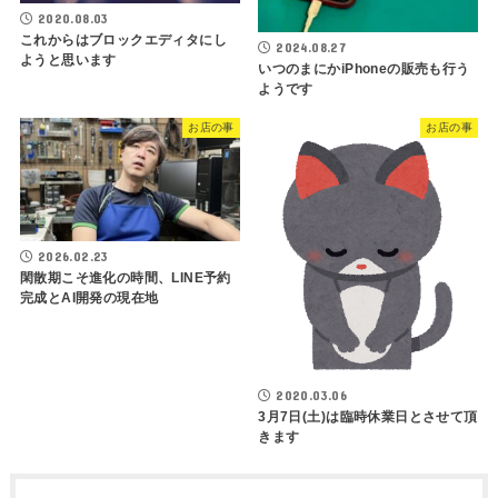
2020.08.03
これからはブロックエディタにし
2024.08.27
ようと思います
いつのまにかiPhoneの販売も行う
ようです
お店の事
お店の事
2026.02.23
閑散期こそ進化の時間、LINE予約
完成とAI開発の現在地
2020.03.06
3月7日(土)は臨時休業日とさせて頂
きます