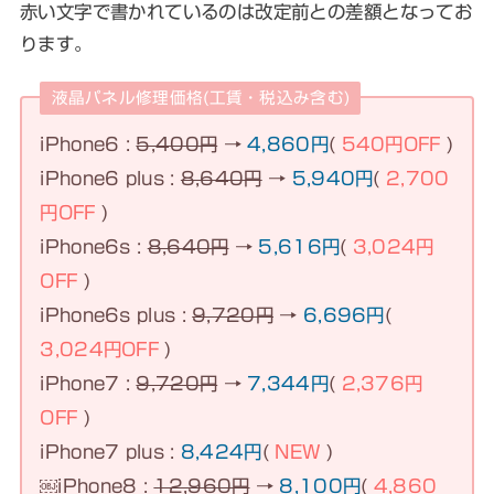
赤い文字で書かれているのは改定前との差額となってお
ります。
液晶パネル修理価格(工賃・税込み含む)
iPhone6 :
5,400円
→
4,860円
(
540円OFF
)
iPhone6 plus :
8,640円
→
5,940円
(
2,700
円OFF
)
iPhone6s :
8,640円
→
5,616円
(
3,024円
OFF
)
iPhone6s plus :
9,720円
→
6,696円
(
3,024円OFF
)
iPhone7 :
9,720円
→
7,344円
(
2,376円
OFF
)
iPhone7 plus :
8,424円
(
NEW
)
￼iPhone8 :
12,960円
→
8,100円
(
4,860