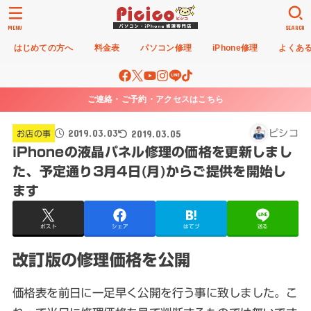
MENU
SEARCH
はじめての方へ
料金表
パソコン修理
iPhone修理
よくあ
ご連絡・ご予約・アクセスはこちら
2019.03.03
2019.03.05
ピシコ
お店の事
iPhoneの液晶パネル修理の価格を更新しまし
た、予定通り3月4日(月)からご提供を開始し
ます
ポスト
シェア
はてブ
送る
改訂版の修理価格を公開
価格表を前日に一足早く公開を行う事に致しました。こ