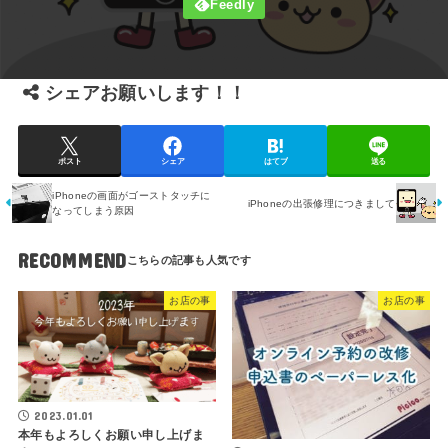
シェアお願いします！！
ポスト
シェア
はてブ
送る
iPhoneの画面がゴーストタッチに
iPhoneの出張修理につきまして
なってしまう原因
RECOMMEND
お店の事
お店の事
2023.01.01
本年もよろしくお願い申し上げま