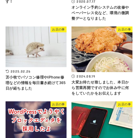
2020.07.17
す！
オンライン予約システムの改修や
ペーパーレス化など、環境の微調
整デーとなりました
お店の事
お店の事
2025.02.26
2024.08.19
苫小牧でパソコン修理やiPhone修
大変お待たせ致しました、本日か
理などの情報を毎日書き続けて365
ら営業再開ですのでお休み中に何
日が経ちました
をしていたかをお伝えします
お店の事
お店の事