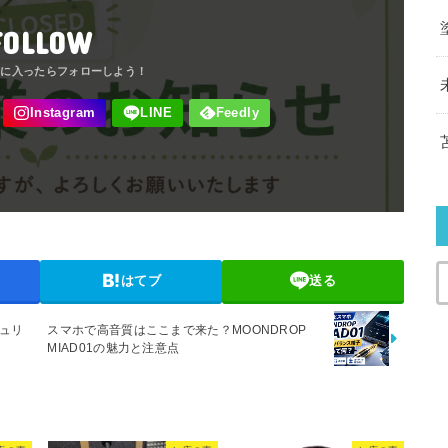
FOLLOW
はてブ
送る
キュリ
スマホで高音質はここまで来た？MOONDROP
MIAD01の魅力と注意点