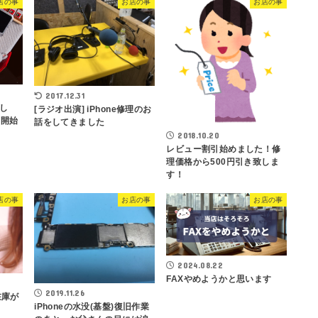
店の事
お店の事
お店の事
2017.12.31
し
[ラジオ出演] iPhone修理のお
ら開始
話をしてきました
2018.10.20
レビュー割引始めました！修
理価格から500円引き致しま
す！
店の事
お店の事
お店の事
2024.08.22
FAXやめようかと思います
2019.11.26
在庫が
iPhoneの水没(基盤)復旧作業