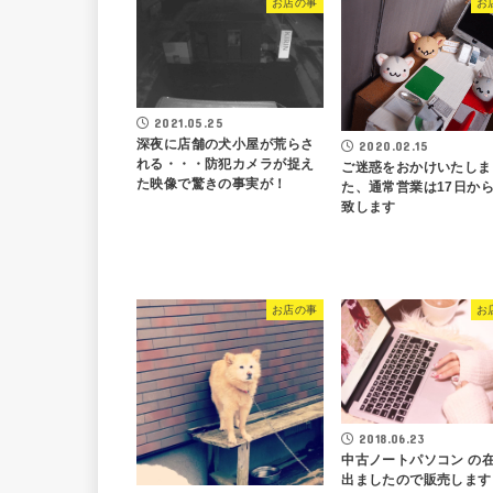
お店の事
お
2021.05.25
深夜に店舗の犬小屋が荒らさ
2020.02.15
れる・・・防犯カメラが捉え
ご迷惑をおかけいたしま
た映像で驚きの事実が！
た、通常営業は17日か
致します
お店の事
お
2018.06.23
中古ノートパソコン の
出ましたので販売します