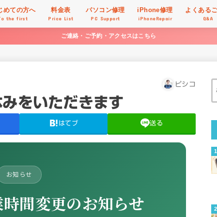
じめての方へ
料金表
パソコン修理
iPhone修理
よくある
To the first
Price List
PC Support
iPhoneRepair
Q&A
ご連絡・ご予約・アクセスはこちら
ピシコ
休みをいただきます
はてブ
送る
お知らせ
業時間変更のお知らせ