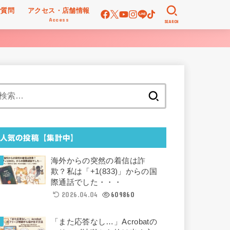
ご質問
アクセス・店舗情報
Access
SEARCH
検
索:
人気の投稿【集計中】
海外からの突然の着信は詐
欺？私は「+1(833)」からの国
際通話でした・・・
2026.04.04
609860
「また応答なし…」Acrobatの