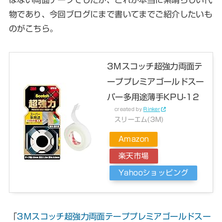
物であり、今回ブログにまで書いてまでご紹介したいも
のがこちら。
3Mスコッチ超強力両面テ
ーププレミアゴールドスー
パー多用途薄手KPU-12
created by
Rinker
スリーエム(3M)
Amazon
楽天市場
Yahooショッピング
「
3Mスコッチ超強力両面テーププレミアゴールドスー