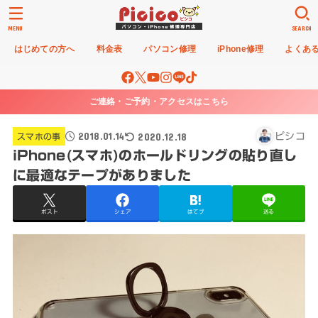
MENU
SEARCH
はじめての方へ
料金表
パソコン修理
iPhone修理
よくあ
ご連絡・ご予約・アクセスはこちら
2018.01.14
2020.12.18
ピシコ
スマホの事
iPhone(スマホ)のホールドリングの貼り直し
に最適なテープがありました
ポスト
シェア
はてブ
送る