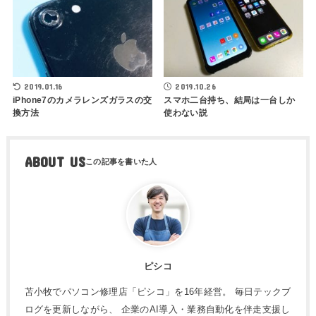
2019.01.16
2019.10.26
iPhone7のカメラレンズガラスの交
スマホ二台持ち、結局は一台しか
換方法
使わない説
ABOUT US
ピシコ
苫小牧でパソコン修理店「ピシコ」を16年経営。 毎日テックブ
ログを更新しながら、 企業のAI導入・業務自動化を伴走支援し