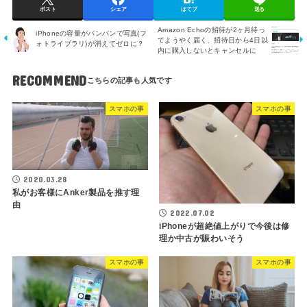
ポスト
シェア
はてブ
送る
Amazon Echoの招待が2ヶ月待っ
iPhoneの容量がパンパンで写真(フ
てようやく届く、招待日から4日以
ォトライブラリ)が消えてゼロに？
内に購入しないとキャンセルに
RECOMMEND
スマホの事
スマホの事
2020.03.28
私がお客様にAnker製品を推す理
由
2022.07.02
iPhoneが超絶値上がりで今後は修
理か中古が賑わいそう
スマホの事
スマホの事