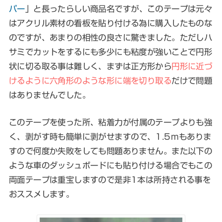
パー
」と長ったらしい商品名ですが、このテープは元々
はアクリル素材の看板を貼り付ける為に購入したものな
のですが、あまりの相性の良さに驚きました。
ただしハ
サミでカットをするにも多少にも粘度が強いことで円形
状に切る取る事は難しく
、まずは正方形から
円形に近づ
けるように六角形のような形に端を切り取る
だけで問題
はありませんでした。
このテープを使った所、
粘着力が付属のテープよりも強
く、剥がす時も簡単に剥がせます
ので、1.5mもありま
すので何度か失敗をしても問題ありません。また以下の
ような車のダッシュボードにも貼り付ける場合でもこの
両面テープは重宝しますので是非1本は所持される事を
おススメします。