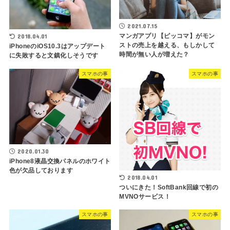
2021.07.15
マンガアプリ【ピッコマ】がモン
2018.04.01
ストの売上を越える、もしかして
iPhoneのiOS10.3はアップデート
時間が無い人が増えた？
に失敗すると文鎮化しそうです
スマホの事
スマホの事
2020.01.30
iPhone8液晶交換パネルのホワイト
色が欠品しております
2018.04.01
ついにきた！SoftBank回線で初の
MVNOサービス！
スマホの事
スマホの事