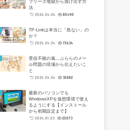
フリーズ地獄から抜け出す方
法
2026.04.04
80490
TP-Linkは本当に「危ない」の
か？
2026.04.04
75634
受信不能の嵐…ぷららのメー
ル問題の現場から伝えたいこ
と
2026.04.04
35882
最新のパソコンでも
WindowsXPを仮想環境で使え
るようにする【インストール
から初期設定まで】
2024.01.03
25073