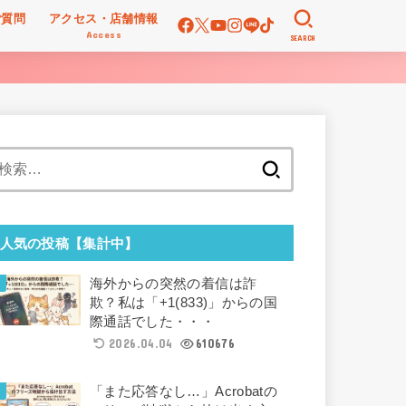
ご質問
アクセス・店舗情報
Access
SEARCH
検
索:
人気の投稿【集計中】
海外からの突然の着信は詐
欺？私は「+1(833)」からの国
際通話でした・・・
2026.04.04
610676
「また応答なし…」Acrobatの