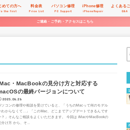
じめての方へ
料金表
パソコン修理
iPhone修理
よくある
To the first
Price List
PC Support
iPhoneRepair
Q&A
ご連絡・ご予約・アクセスはこちら
iMac・MacBookの見分け方と対応する
macOSの最終バージョンについて
2025.06.26
パソコンの修理や相談を受けていると、「うちのMacって何のモデル
かわからなくて…」「このMac、どこまでアップデートできるんです
か？」そんなご相談をよくいただきます。 今回は iMacやMacBookの
見分け方 から、そ...