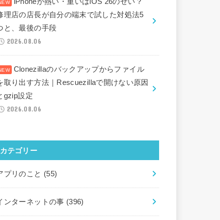
iPhoneが熱い・重いはiOS 26のせい？
修理店の店長が自分の端末で試した対処法5
つと、最後の手段
2026.08.06
Clonezillaのバックアップからファイル
を取り出す方法｜Rescuezillaで開けない原因
とgzip設定
2026.08.06
カテゴリー
アプリのこと
(55)
インターネットの事
(396)