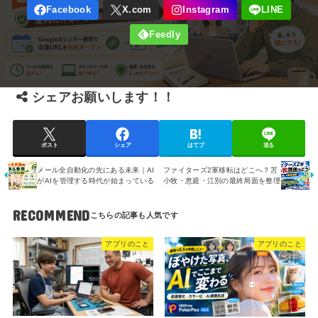
シェアお願いします！！
ポスト
シェア
はてブ
送る
メール全自動化の先にある未来｜AI
ファイターズ2軍移転はどこへ？苫
がAIを管理する時代が始まっている
小牧・恵庭・江別の最終局面を整理
RECOMMEND
アプリのこと
アプリのこと