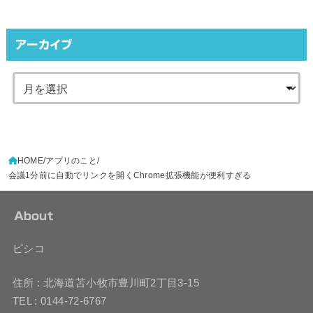
アーカイブ
HOME
アプリのこと
会議1分前に自動でリンクを開くChrome拡張機能が便利すぎる
About
ピシコ
住所 : 北海道苫小牧市豊川町2丁目3-15
TEL : 0144-72-6767