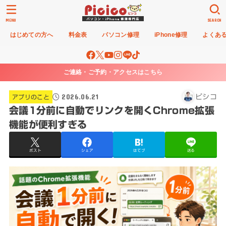
MENU
SEARCH
はじめての方へ
料金表
パソコン修理
iPhone修理
よくあ
ご連絡・ご予約・アクセスはこちら
2026.06.21
ピシコ
アプリのこと
会議1分前に自動でリンクを開くChrome拡張
機能が便利すぎる
ポスト
シェア
はてブ
送る