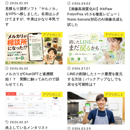
2026.03.09
2026.08.02
見積もり請求ソフト「ヤルノカ」
【画像高画質化AI】HitPaw
をVPSへ移しました。名前はふざ
FotorPea v5.5を徹底レビュー｜
けてますが、中身はかなり本気で
Nano banana対応のAI画像生成も
す
試した
アプリのこと
アプリのこと
2026.06.25
2026.07.21
メルカリがChatGPTと連携開
LINEの削除したトーク履歴を復元
始！？ 実際に触ってみたので語
する方法｜バックアップなしでも
らせてくれ
戻せる可能性は？
アプリのこと
アプリのこと
2026.02.07
炎上しているメンタリスト
2026.02.20