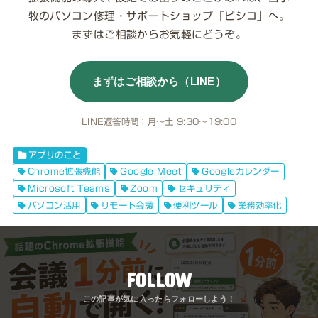
牧のパソコン修理・サポートショップ「ピシコ」へ。
まずはご相談からお気軽にどうぞ。
まずはご相談から（LINE）
LINE返答時間：月〜土 9:30〜19:00
アプリのこと
Chrome拡張機能
Google Meet
Googleカレンダー
Microsoft Teams
Zoom
セキュリティ
パソコン活用
リモート会議
便利ツール
業務効率化
FOLLOW