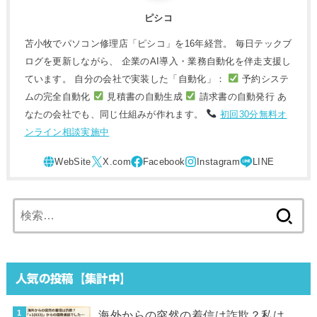
ピシコ
苫小牧でパソコン修理店「ピシコ」を16年経営。 毎日テックブ
ログを更新しながら、 企業のAI導入・業務自動化を伴走支援し
ています。 自分の会社で実装した「自動化」：
予約システ
ムの完全自動化
見積書の自動生成
請求書の自動発行 あ
なたの会社でも、同じ仕組みが作れます。
初回30分無料オ
ンライン相談実施中
検
索:
人気の投稿【集計中】
海外からの突然の着信は詐欺？私は