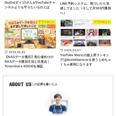
DaiGo(ダイゴ)さんがYouTubeチャ
LINE予約システム、気づいたら完
ンネルよりも守りたいものとは
成してました（そして月500円運用
へ）
アプリのこと
アプリのこと
2026.02.07
2026.06.05
YouTube Musicの急上昇ランキン
【NASデータ復旧】初心者向けの
グはNoxInfluencerを使うとめちゃ
NASデータ復旧方法と注意点｜
くちゃ便利になります
Tenorshare 4DDiGを検証
ABOUT US