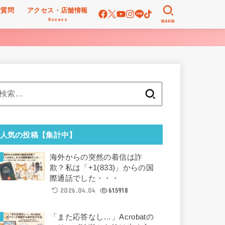
ご質問
アクセス・店舗情報
Access
SEARCH
検
索:
人気の投稿【集計中】
海外からの突然の着信は詐
欺？私は「+1(833)」からの国
際通話でした・・・
2026.04.04
615918
「また応答なし…」Acrobatの