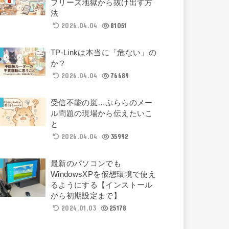
フリーズ地獄から抜け出す方
法
2026.04.04
81051
TP-Linkは本当に「危ない」の
か？
2026.04.04
76689
受信不能の嵐…ぷららのメー
ル問題の現場から伝えたいこ
と
2026.04.04
35992
最新のパソコンでも
WindowsXPを仮想環境で使え
るようにする【インストール
から初期設定まで】
2024.01.03
25178