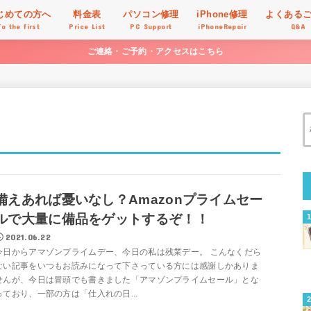
じめての方へ
料金表
パソコン修理
iPhone修理
よくある
To the first
Price List
PC Support
iPhoneRepair
Q&A
ご連絡・ご予約・アクセスはこちら
備えあれば憂いなし？Amazonプライムセー
ルで大量に備品をゲットするぞ！！
2021.06.22
今日からアマゾンプライムデー、今日の私は残業デー。 こんなくだら
ない記事をいつもお読みになって下さっている方には感謝しかありま
せんが、今日は冒頭でも書きました「アマゾンプライムセール」とな
っており、一部の方は「仕入れの日...