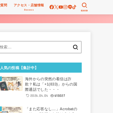
ご質問
アクセス・店舗情報
Access
SEARCH
検
索:
人気の投稿【集計中】
海外からの突然の着信は詐
欺？私は「+1(833)」からの国
際通話でした・・・
2026.04.04
615027
「また応答なし…」Acrobatの