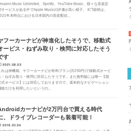
mazon Music Unlimited、Spotify、YouTube Music、様々な音楽定
額サービスがある中でApple Musicの評価が高い様子。 ICT総研は、
2021年末時点における日本国内の音楽配信...
ヤフーカーナビが神進化したそうで、移動式
オービス・ねずみ取り・検問に対応したそう
です
2021.08.22
これは神機能、ヤフーカーナビが有料プラン(月250円)で移動式オービ
ス・ねずみ取り・検問に対応したそうです。また無料版には唯一【固
定式オービス】には対応しておりますので、基本的なナビゲーション
機能だけを利用したいというの...
Androidカーナビが2万円台で買える時代
に、ドライブレコーダーも装着可能！
2018.03.06