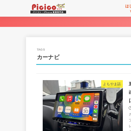
は
カーナビ
よもやま話