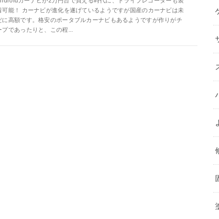
Androidカーナビが2万円台で買える時代に、ドライブレコーダーも装
着可能！ カーナビが進化を遂げているようですが国産のカーナビは未
だに高額です。格安のポータブルカーナビもあるようですが作りがチ
ープであったりと、この程...