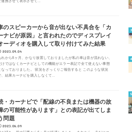
で連携させて表示させて...
車のスピーカーから音が出ない不具合を「カ
ーナビが原因」と言われたのでディスプレイ
オーディオを購入して取り付けてみた結果
2023.09.04
あれから8ヶ月、かなり放置しておりましたが私の車は音が流れない、
だけではなくカーナビとしての機能がエラー表記で全て使えない事態
となっておりました。 状況をざっくりご報告すると このような状況
で、結果カーナビを購入しなくて...
続・カーナビで「配線の不良または機器の故
障の可能性があります」との表記が出てしま
う問題
2023.06.09