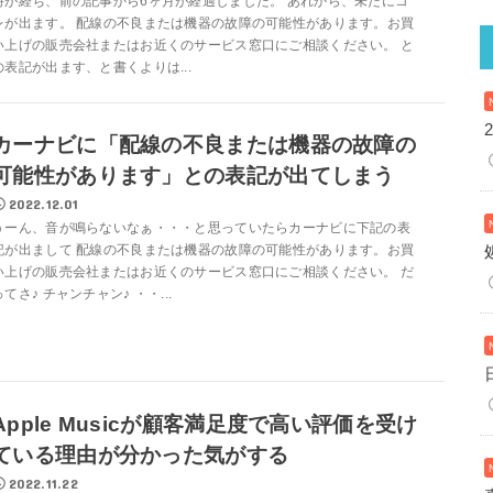
時が経ち、前の記事から6ヶ月が経過しました。 あれから、未だにコ
レが出ます。 配線の不良または機器の故障の可能性があります。お買
い上げの販売会社またはお近くのサービス窓口にご相談ください。 と
の表記が出ます、と書くよりは...
カーナビに「配線の不良または機器の故障の
可能性があります」との表記が出てしまう
2022.12.01
うーん、音が鳴らないなぁ・・・と思っていたらカーナビに下記の表
記が出まして 配線の不良または機器の故障の可能性があります。お買
い上げの販売会社またはお近くのサービス窓口にご相談ください。 だ
ってさ♪ チャンチャン♪ ・・...
Apple Musicが顧客満足度で高い評価を受け
ている理由が分かった気がする
2022.11.22