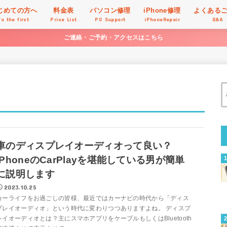
じめての方へ
料金表
パソコン修理
iPhone修理
よくある
To the first
Price List
PC Support
iPhoneRepair
Q&A
ご連絡・ご予約・アクセスはこちら
車のディスプレイオーディオって良い？
iPhoneのCarPlayを堪能している男が簡単
に説明します
2023.10.25
カーライフをお過ごしの皆様、最近ではカーナビの時代から「ディス
プレイオーディオ」という時代に変わりつつありますよね。 ディスプ
レイオーディオとは？主にスマホアプリをケーブルもしくはBluetooth