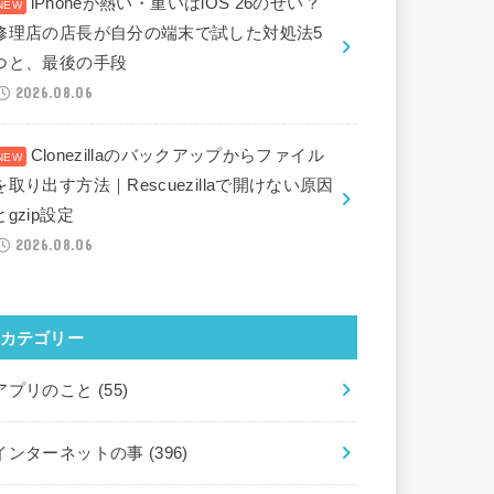
iPhoneが熱い・重いはiOS 26のせい？
修理店の店長が自分の端末で試した対処法5
つと、最後の手段
2026.08.06
Clonezillaのバックアップからファイル
を取り出す方法｜Rescuezillaで開けない原因
とgzip設定
2026.08.06
カテゴリー
アプリのこと
(55)
インターネットの事
(396)