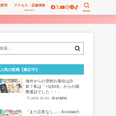
ご質問
アクセス・店舗情報
Access
SEARCH
検
索:
人気の投稿【集計中】
海外からの突然の着信は詐
欺？私は「+1(833)」からの国
際通話でした・・・
2026.04.04
610896
「また応答なし…」Acrobatの