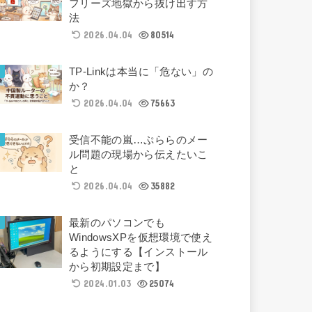
フリーズ地獄から抜け出す方
法
2026.04.04
80514
TP-Linkは本当に「危ない」の
か？
2026.04.04
75663
受信不能の嵐…ぷららのメー
ル問題の現場から伝えたいこ
と
2026.04.04
35882
最新のパソコンでも
WindowsXPを仮想環境で使え
るようにする【インストール
から初期設定まで】
2024.01.03
25074