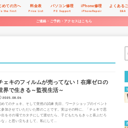
じめての方へ
料金表
パソコン修理
iPhone修理
よくある
To the first
Price List
PC Support
iPhoneRepair
Q&A
ご連絡・ご予約・アクセスはこちら
チェキのフィルムが売ってない！在庫ゼロの
世界で生きる～監視生活～
2025.08.06
初めてのチェキ、そして突然の試練 先日、ワークショップのイベント
に参加させていただいた際のことです。実はその時に、「チェキで思
い出をその場でカタチにして渡せたら、子どもたちもきっと喜ぶだろ
うな」と思い立ちまして、私にして...