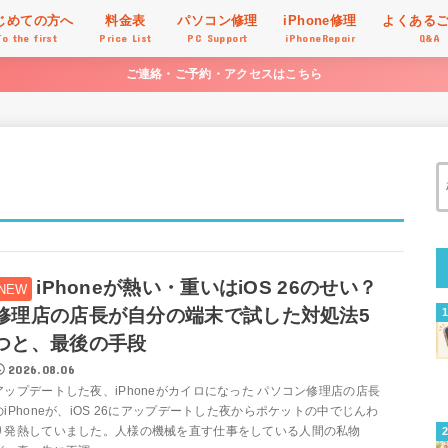
じめての方へ
料金表
パソコン修理
iPhone修理
よくある
To the first
Price List
PC Support
iPhoneRepair
Q&A
ご連絡・ご予約・アクセスはこちら
iPhoneが熱い・重いはiOS 26のせい？
修理店の店長が自分の端末で試した対処法5
つと、最後の手段
2026.08.06
アップデートした夜、iPhoneがカイロになった パソコン修理店の店長
のiPhoneが、iOS 26にアップデートした夜からポケットの中でじんわ
り発熱していました。人様の機械を直す仕事をしている人間の私物