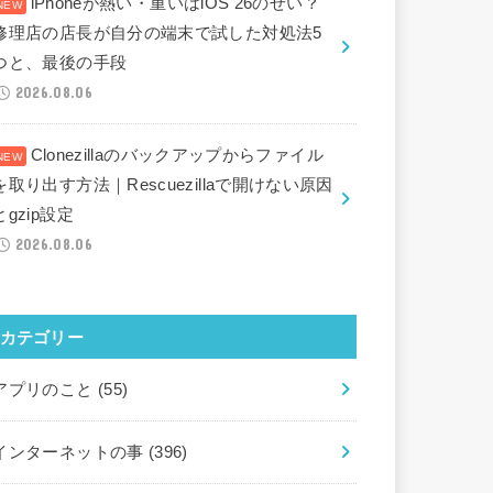
iPhoneが熱い・重いはiOS 26のせい？
修理店の店長が自分の端末で試した対処法5
つと、最後の手段
2026.08.06
Clonezillaのバックアップからファイル
を取り出す方法｜Rescuezillaで開けない原因
とgzip設定
2026.08.06
カテゴリー
アプリのこと
(55)
インターネットの事
(396)