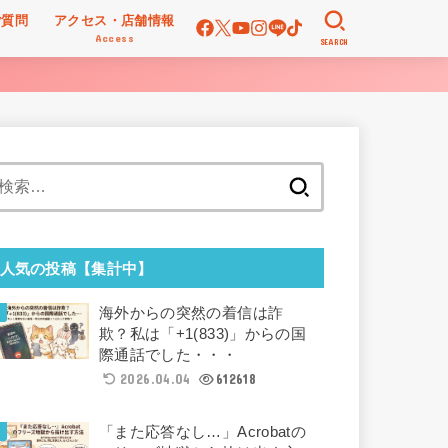
ご質問
アクセス・店舗情報
Access
SEARCH
検
索:
人気の投稿【集計中】
海外からの突然の着信は詐
欺？私は「+1(833)」からの国
際通話でした・・・
2026.04.04
612618
「また応答なし…」Acrobatの