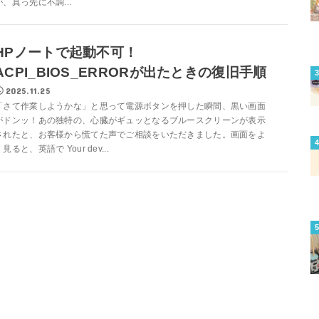
が、真っ先に不調...
HPノートで起動不可！
ACPI_BIOS_ERRORが出たときの復旧手順
2025.11.25
「さて作業しようかな」と思って電源ボタンを押した瞬間、黒い画面
がドンッ！あの独特の、心臓がギュッとなるブルースクリーンが表示
されたと、お客様から慌てた声でご相談をいただきました。画面をよ
く見ると、英語で Your dev...