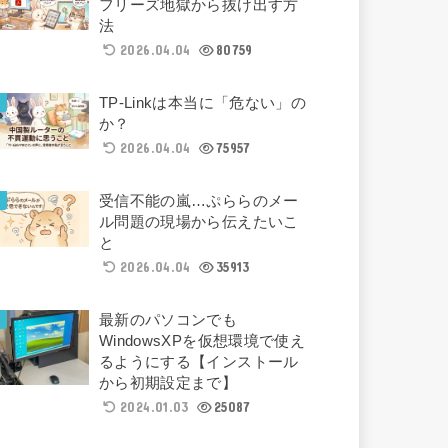
フリーズ地獄から抜け出す方
法
2026.04.04
80759
TP-Linkは本当に「危ない」の
か？
2026.04.04
75957
受信不能の嵐…ぷららのメー
ル問題の現場から伝えたいこ
と
2026.04.04
35913
最新のパソコンでも
WindowsXPを仮想環境で使え
るようにする【インストール
から初期設定まで】
2024.01.03
25087