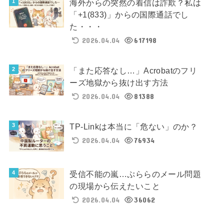
海外からの突然の着信は詐欺？私は
「+1(833)」からの国際通話でし
た・・・
2026.04.04
617198
「また応答なし…」Acrobatのフリ
ーズ地獄から抜け出す方法
2026.04.04
81388
TP-Linkは本当に「危ない」のか？
2026.04.04
76934
受信不能の嵐…ぷららのメール問題
の現場から伝えたいこと
2026.04.04
36062