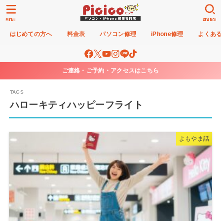
MENU
SEARCH
はじめての方へ
料金表
パソコン修理
iPhone修理
よくあ
ご連絡・ご予約・アクセスはこちら
ハローキティハッピーフライト
よもやま話