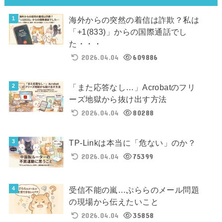
海外からの突然の着信は詐欺？私は
「+1(833)」からの国際通話でし
た・・・
2026.04.04
609886
「また応答なし…」Acrobatのフリ
ーズ地獄から抜け出す方法
2026.04.04
80288
TP-Linkは本当に「危ない」のか？
2026.04.04
75399
受信不能の嵐…ぷららのメール問題
の現場から伝えたいこと
2026.04.04
35858