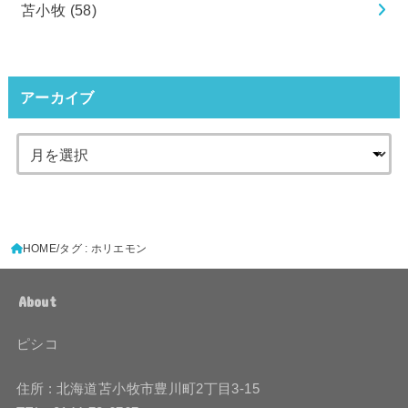
苫小牧
(58)
アーカイブ
HOME
タグ : ホリエモン
About
ピシコ
住所 : 北海道苫小牧市豊川町2丁目3-15