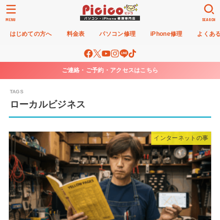
MENU
SEARCH
はじめての方へ
料金表
パソコン修理
iPhone修理
よくあ
ご連絡・ご予約・アクセスはこちら
ローカルビジネス
インターネットの事