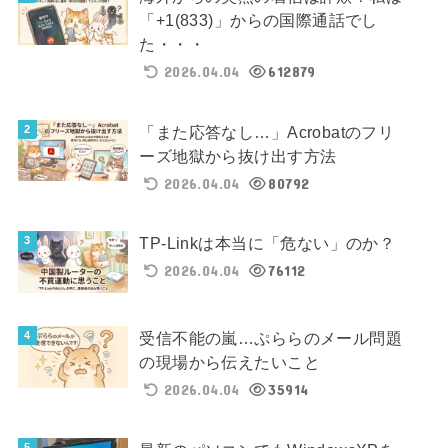
「+1(833)」からの国際通話でし
た・・・
2026.04.04
612879
「また応答なし…」Acrobatのフリ
ーズ地獄から抜け出す方法
2026.04.04
80792
TP-Linkは本当に「危ない」のか？
2026.04.04
76112
受信不能の嵐…ぷららのメール問題
の現場から伝えたいこと
2026.04.04
35914