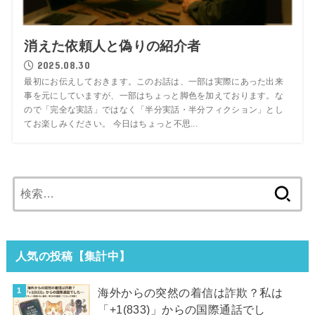
消えた依頼人と偽りの紹介者
2025.08.30
最初にお伝えしておきます。このお話は、一部は実際にあった出来
事を元にしていますが、一部はちょっと脚色を加えております。な
ので「完全な実話」ではなく「半分実話・半分フィクション」とし
てお楽しみください。 今日はちょっと不思...
検
索:
人気の投稿【集計中】
海外からの突然の着信は詐欺？私は
「+1(833)」からの国際通話でし