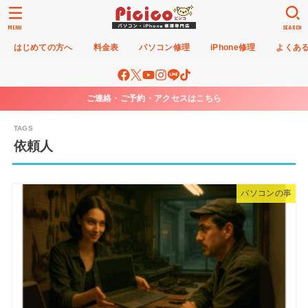
MENU
SEARCH
はじめての方へ
料金表
パソコン修理
iPhone修理
よくあ
ご連絡・ご予約・アクセスはこちら
依頼人
パソコンの事