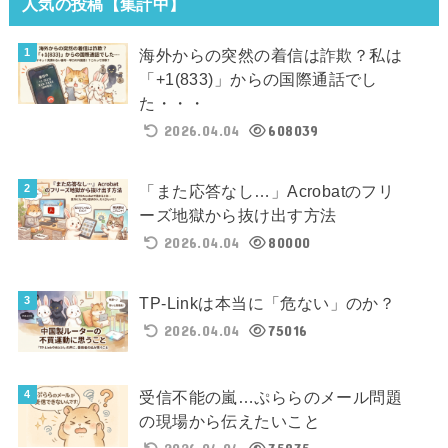
人気の投稿【集計中】
海外からの突然の着信は詐欺？私は
「+1(833)」からの国際通話でし
た・・・
2026.04.04
608039
「また応答なし…」Acrobatのフリ
ーズ地獄から抜け出す方法
2026.04.04
80000
TP-Linkは本当に「危ない」のか？
2026.04.04
75016
受信不能の嵐…ぷららのメール問題
の現場から伝えたいこと