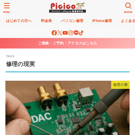
MENU
SEARCH
はじめての方へ
料金表
パソコン修理
iPhone修理
よくあ
ご連絡・ご予約・アクセスはこちら
修理の現実
修理の事