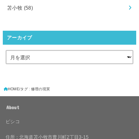
苫小牧
(58)
アーカイブ
HOME
タグ : 修理の現実
About
ピシコ
住所 : 北海道苫小牧市豊川町2丁目3-15