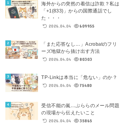
海外からの突然の着信は詐欺？私は
「+1(833)」からの国際通話でし
た・・・
2026.04.04
609955
「また応答なし…」Acrobatのフリ
ーズ地獄から抜け出す方法
2026.04.04
80303
TP-Linkは本当に「危ない」のか？
2026.04.04
75480
受信不能の嵐…ぷららのメール問題
の現場から伝えたいこと
2026.04.04
35865