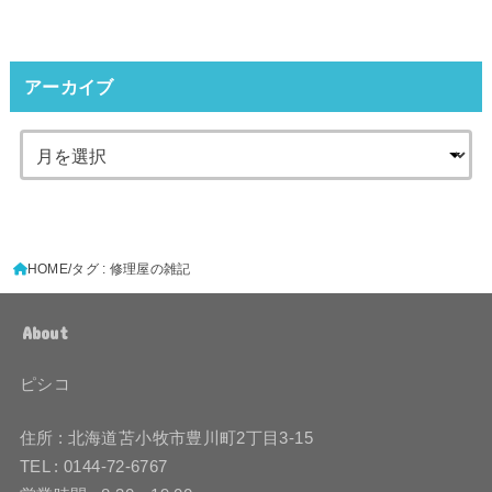
アーカイブ
HOME
タグ : 修理屋の雑記
About
ピシコ
住所 : 北海道苫小牧市豊川町2丁目3-15
TEL : 0144-72-6767