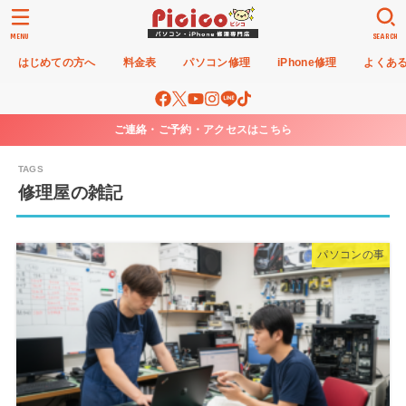
MENU
SEARCH
はじめての方へ
料金表
パソコン修理
iPhone修理
よくあ
ご連絡・ご予約・アクセスはこちら
修理屋の雑記
パソコンの事