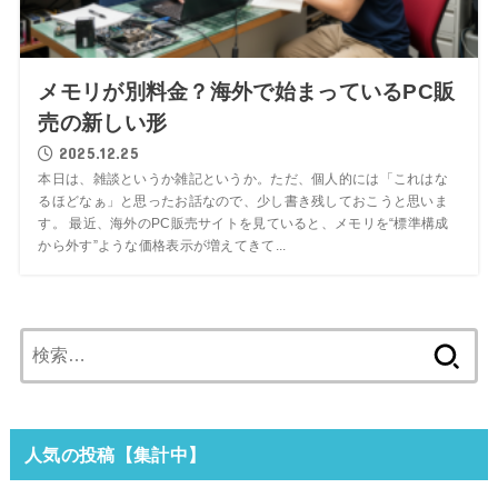
メモリが別料金？海外で始まっているPC販
売の新しい形
2025.12.25
本日は、雑談というか雑記というか。ただ、個人的には「これはな
るほどなぁ」と思ったお話なので、少し書き残しておこうと思いま
す。 最近、海外のPC販売サイトを見ていると、メモリを“標準構成
から外す”ような価格表示が増えてきて...
検
索:
人気の投稿【集計中】