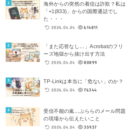
海外からの突然の着信は詐欺？私は
「+1(833)」からの国際通話でし
た・・・
2026.04.04
614811
「また応答なし…」Acrobatのフリ
ーズ地獄から抜け出す方法
2026.04.04
80899
TP-Linkは本当に「危ない」のか？
2026.04.04
76344
受信不能の嵐…ぷららのメール問題
の現場から伝えたいこと
2026.04.04
35937