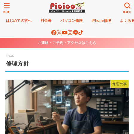
MENU
SEARCH
はじめての方へ
料金表
パソコン修理
iPhone修理
よくあ
ご連絡・ご予約・アクセスはこちら
修理方針
修理の事