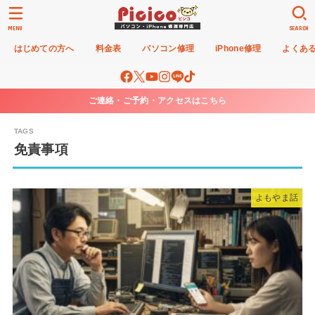
MENU
SEARCH
はじめての方へ
料金表
パソコン修理
iPhone修理
よくあ
ご連絡・ご予約・アクセスはこちら
免責事項
よもやま話