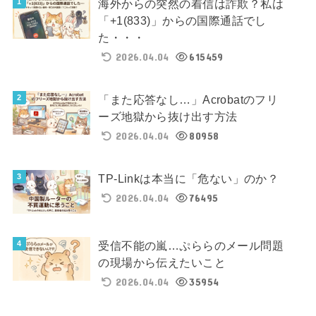
海外からの突然の着信は詐欺？私は
「+1(833)」からの国際通話でし
た・・・
2026.04.04
615459
「また応答なし…」Acrobatのフリ
ーズ地獄から抜け出す方法
2026.04.04
80958
TP-Linkは本当に「危ない」のか？
2026.04.04
76495
受信不能の嵐…ぷららのメール問題
の現場から伝えたいこと
2026.04.04
35954