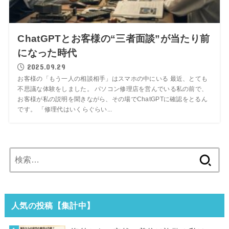
ChatGPTとお客様の“三者面談”が当たり前
になった時代
2025.09.29
お客様の「もう一人の相談相手」はスマホの中にいる 最近、とても
不思議な体験をしました。 パソコン修理店を営んでいる私の前で、
お客様が私の説明を聞きながら、その場でChatGPTに確認をとるん
です。 「修理代はいくらぐらい...
検
索:
人気の投稿【集計中】