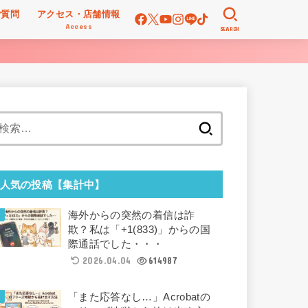
ご質問
アクセス・店舗情報
Access
SEARCH
検
索:
人気の投稿【集計中】
海外からの突然の着信は詐
欺？私は「+1(833)」からの国
際通話でした・・・
2026.04.04
614987
「また応答なし…」Acrobatの