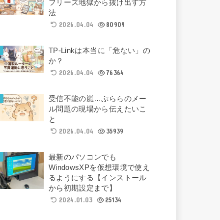
フリーズ地獄から抜け出す方
法
2026.04.04
80909
TP-Linkは本当に「危ない」の
か？
2026.04.04
76364
受信不能の嵐…ぷららのメー
ル問題の現場から伝えたいこ
と
2026.04.04
35939
最新のパソコンでも
WindowsXPを仮想環境で使え
るようにする【インストール
から初期設定まで】
2024.01.03
25134