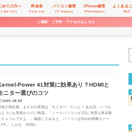
じめての方へ
料金表
パソコン修理
iPhone修理
よくある
To the first
Price List
PC Support
iPhoneRepair
Q&A
ご連絡・ご予約・アクセスはこちら
Kernel-Power 41対策に効果あり？HDMIと
モニター選びのコツ
2025.08.08
突然の再起動…まさかの原因は「モニター」だった？ ある日、いつも
のようにお客様からのご相談。「ノートパソコンが1日に何度も再起動
しちゃうんですよ…」確認してみると、パソコンはRyzen搭載のノー
トPC。 しかも、HDMI...