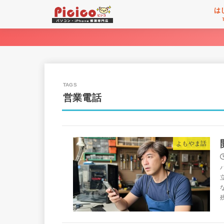
は
営業電話
よもやま話