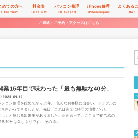
じめての方へ
料金表
パソコン修理
iPhone修理
よくある
To the first
Price List
PC Support
iPhoneRepair
Q&A
ご連絡・ご予約・アクセスはこちら
開業15年目で味わった「最も無駄な40分」
2025.09.19
パソコン修理を始めてから15年。 色んなお客様に出会い、トラブルに
立ち向かってきましたが、先日「これは完全に時間の浪費だった
な…」と感じる出来事がありました。正直言って、ここまで徒労感の
残る40分は久しぶりです。 その原...