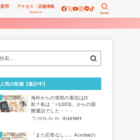
ご質問
アクセス・店舗情報
Access
SEARCH
検
索:
人気の投稿【集計中】
海外からの突然の着信は詐
欺？私は「+1(833)」からの国
際通話でした・・・
2026.04.04
609829
「また応答なし…」Acrobatの