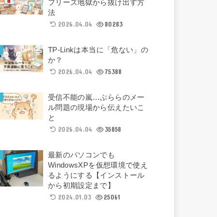
フリーズ地獄から抜け出す方
法
2026.04.04
80283
TP-Linkは本当に「危ない」の
か？
2026.04.04
75388
受信不能の嵐…ぷららのメー
ル問題の現場から伝えたいこ
と
2026.04.04
35858
最新のパソコンでも
WindowsXPを仮想環境で使え
るようにする【インストール
から初期設定まで】
2024.01.03
25061