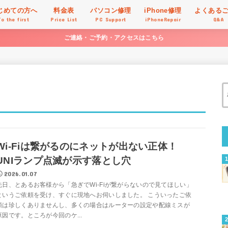
じめての方へ
料金表
パソコン修理
iPhone修理
よくある
To the first
Price List
PC Support
iPhoneRepair
Q&A
ご連絡・ご予約・アクセスはこちら
Wi-Fiは繋がるのにネットが出ない正体！
UNIランプ点滅が示す落とし穴
2026.01.07
先日、とあるお客様から「急ぎでWi-Fiが繋がらないので見てほしい」
というご依頼を受け、すぐに現地へお伺いしました。 こういったご依
頼は珍しくありませんし、多くの場合はルーターの設定や配線ミスが
原因です。ところが今回のケ...