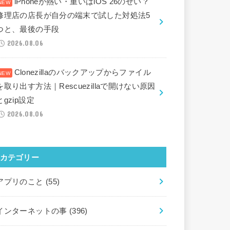
iPhoneが熱い・重いはiOS 26のせい？
修理店の店長が自分の端末で試した対処法5
つと、最後の手段
2026.08.06
Clonezillaのバックアップからファイル
を取り出す方法｜Rescuezillaで開けない原因
とgzip設定
2026.08.06
カテゴリー
アプリのこと
(55)
インターネットの事
(396)