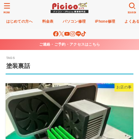
MENU
SEARCH
はじめての方へ
料金表
パソコン修理
iPhone修理
よくあ
ご連絡・ご予約・アクセスはこちら
塗装裏話
お店の事