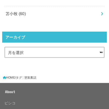
苫小牧
(60)
アーカイブ
HOME
タグ : 塗装裏話
About
ピシコ