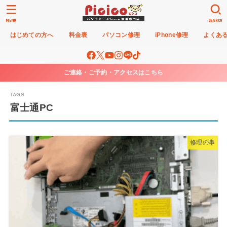
MENU
SEARCH
はじめての方へ
料金表
パソコン修理
iPhone修理
よくあ
ご連絡・ご予約・アクセスはこちら
富士通PC
修理の事