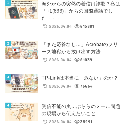
海外からの突然の着信は詐欺？私は
「+1(833)」からの国際通話でし
た・・・
2026.04.04
615881
「また応答なし…」Acrobatのフリ
ーズ地獄から抜け出す方法
2026.04.04
81039
TP-Linkは本当に「危ない」のか？
2026.04.04
76664
受信不能の嵐…ぷららのメール問題
の現場から伝えたいこと
2026.04.04
35991