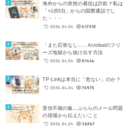
海外からの突然の着信は詐欺？私は
「+1(833)」からの国際通話でし
た・・・
2026.04.04
617510
「また応答なし…」Acrobatのフリ
ーズ地獄から抜け出す方法
2026.04.04
81446
TP-Linkは本当に「危ない」のか？
2026.04.04
76975
受信不能の嵐…ぷららのメール問題
の現場から伝えたいこと
2026.04.04
36067