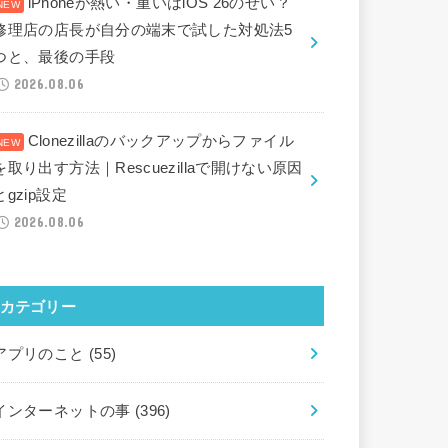
iPhoneが熱い・重いはiOS 26のせい？
修理店の店長が自分の端末で試した対処法5
つと、最後の手段
2026.08.06
Clonezillaのバックアップからファイル
を取り出す方法｜Rescuezillaで開けない原因
とgzip設定
2026.08.06
カテゴリー
アプリのこと
(55)
インターネットの事
(396)