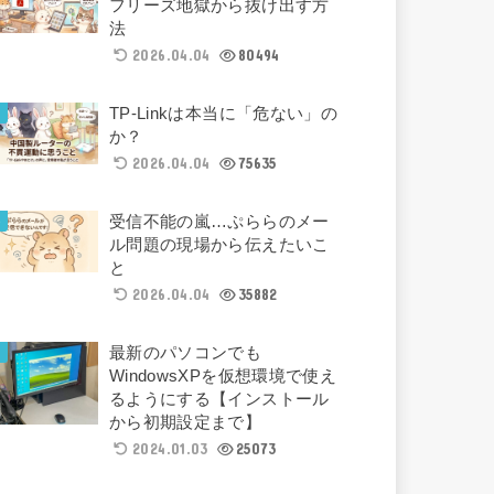
フリーズ地獄から抜け出す方
法
2026.04.04
80494
TP-Linkは本当に「危ない」の
か？
2026.04.04
75635
受信不能の嵐…ぷららのメー
ル問題の現場から伝えたいこ
と
2026.04.04
35882
最新のパソコンでも
WindowsXPを仮想環境で使え
るようにする【インストール
から初期設定まで】
2024.01.03
25073