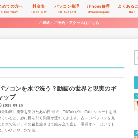
じめての方へ
料金表
パソコン修理
iPhone修理
よくある
To the first
Price List
PC Support
iPhoneRepair
Q&A
ご連絡・ご予約・アクセスはこちら
パソコンを水で洗う？動画の世界と現実のギ
ャップ
2025.09.25
海外動画に衝撃を受けたあの日 最近、TikTokやYouTubeショートを眺
めていると、妙に目を引く動画が流れてきます。古～いパソコンを丸
ごと水で洗い、その後乾燥させて組み立て直し、電源オン！というも
の。いやいや、水で洗...