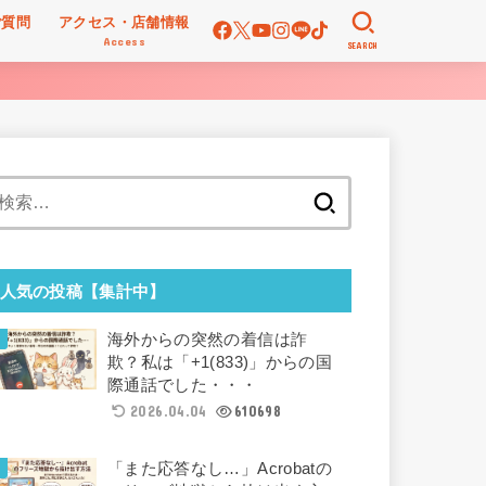
ご質問
アクセス・店舗情報
Access
SEARCH
検
索:
人気の投稿【集計中】
海外からの突然の着信は詐
欺？私は「+1(833)」からの国
際通話でした・・・
2026.04.04
610698
「また応答なし…」Acrobatの