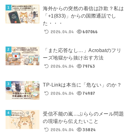
海外からの突然の着信は詐欺？私は
「+1(833)」からの国際通話でし
た・・・
2026.04.04
607066
「また応答なし…」Acrobatのフリ
ーズ地獄から抜け出す方法
2026.04.04
79763
TP-Linkは本当に「危ない」のか？
2026.04.04
74987
受信不能の嵐…ぷららのメール問題
の現場から伝えたいこと
2026.04.04
35824