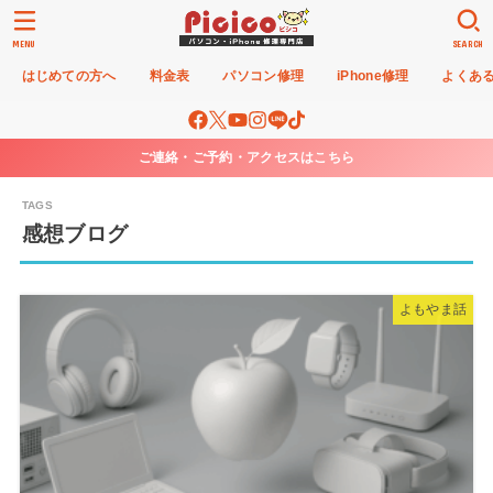
MENU
SEARCH
はじめての方へ
料金表
パソコン修理
iPhone修理
よくあ
ご連絡・ご予約・アクセスはこちら
感想ブログ
よもやま話