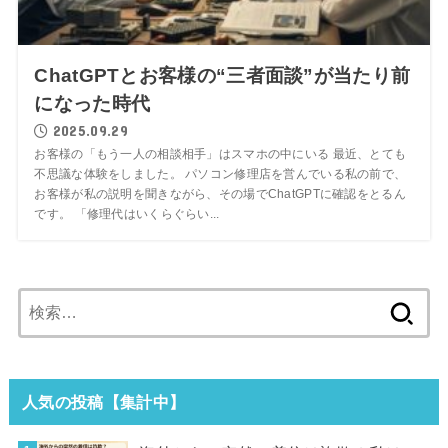
ChatGPTとお客様の“三者面談”が当たり前
になった時代
2025.09.29
お客様の「もう一人の相談相手」はスマホの中にいる 最近、とても
不思議な体験をしました。 パソコン修理店を営んでいる私の前で、
お客様が私の説明を聞きながら、その場でChatGPTに確認をとるん
です。 「修理代はいくらぐらい...
検
索:
人気の投稿【集計中】