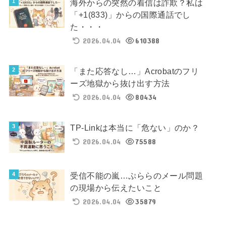
海外からの突然の着信は詐欺？私は
「+1(833)」からの国際通話でし
た・・・
2026.04.04
610388
「また応答なし…」Acrobatのフリ
ーズ地獄から抜け出す方法
2026.04.04
80434
TP-Linkは本当に「危ない」のか？
2026.04.04
75588
受信不能の嵐…ぷららのメール問題
の現場から伝えたいこと
2026.04.04
35879