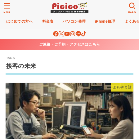
MENU
SEARCH
はじめての方へ
料金表
パソコン修理
iPhone修理
よくあ
ご連絡・ご予約・アクセスはこちら
接客の未来
よもやま話