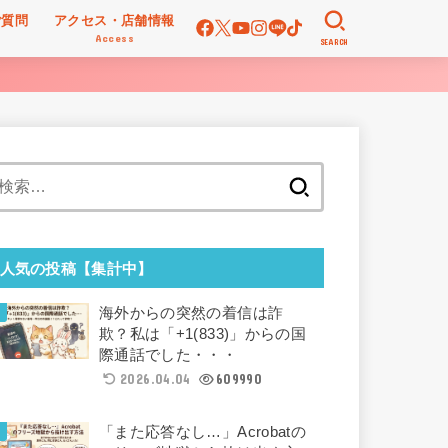
ご質問
アクセス・店舗情報
Access
SEARCH
検
索:
人気の投稿【集計中】
海外からの突然の着信は詐
欺？私は「+1(833)」からの国
際通話でした・・・
2026.04.04
609990
「また応答なし…」Acrobatの