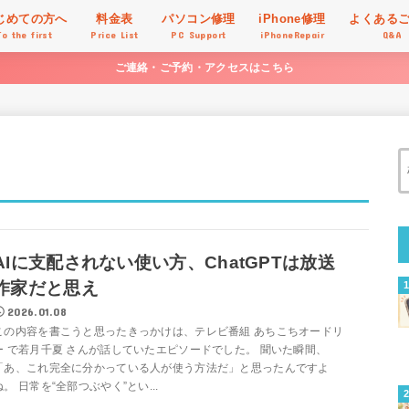
じめての方へ
料金表
パソコン修理
iPhone修理
よくある
To the first
Price List
PC Support
iPhoneRepair
Q&A
ご連絡・ご予約・アクセスはこちら
AIに支配されない使い方、ChatGPTは放送
作家だと思え
2026.01.08
この内容を書こうと思ったきっかけは、テレビ番組 あちこちオードリ
ー で若月千夏 さんが話していたエピソードでした。 聞いた瞬間、
「あ、これ完全に分かっている人が使う方法だ」と思ったんですよ
ね。 日常を“全部つぶやく”とい...