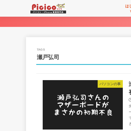
は
瀬戸弘司
パソコンの事