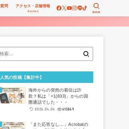
ご質問
アクセス・店舗情報
Access
SEARCH
検
索:
人気の投稿【集計中】
海外からの突然の着信は詐
欺？私は「+1(833)」からの国
際通話でした・・・
2026.04.04
615869
「また応答なし…」Acrobatの