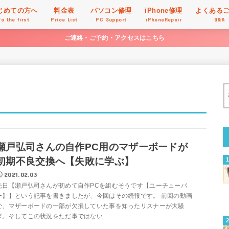
じめての方へ
料金表
パソコン修理
iPhone修理
よくある
To the first
Price List
PC Support
iPhoneRepair
Q&A
ご連絡・ご予約・アクセスはこちら
瀬戸弘司さんの自作PC用のマザーボードが
初期不良交換へ【失敗に学ぶ】
2021.02.03
先日【瀬戸弘司さんが初めて自作PCを組むそうです【ユーチューバ
ー】】という記事を書きましたが、今回はその続報です。 前回の動画
で、マザーボードの一部が欠損していた事を知ったリスナーが大騒
ぎ。そしてこの状況をただ事ではない...