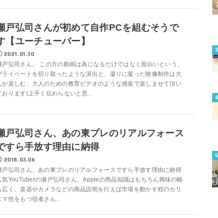
瀬戸弘司さんが初めて自作PCを組むそうで
す【ユーチューバー】
2021.01.30
瀬戸弘司さん。 この方の動画は為になるだけではなく面白いという、
プライベートを切り取ったような演出と、凝りに凝った映像制作は大
人が楽しむ、大人のための教育ビデオのような感覚で楽しませて頂い
ております(上手く伝わらないと思...
瀬戸弘司さん、あの東プレのリアルフォース
ですら手放す理由に納得
2018.03.06
瀬戸弘司さん、あの東プレのリアルフォースですら手放す理由に納得
人気YouTuberの瀬戸弘司さん、Appleの商品知識はもちろん興味の幅
も広く、楽器やカメラなどの商品説明を行えば市場を動かす程のカリ
スマ性をもつ役者さん...