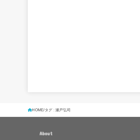
HOME
タグ : 瀬戸弘司
About