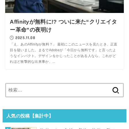
Affinityが無料に!? ついに来た“クリエイタ
ー革命”の夜明け
2025.11.08
「え、あのAffinityが無料？」 最初にこのニュースを見たとき、正直
目を疑いました。まるでAdobeが「今日から無料です」と言ったよ
うなインパクト。デザインをかじったことがある人なら、これがど
れほど衝撃的な出来事か、...
検
索:
人気の投稿【集計中】