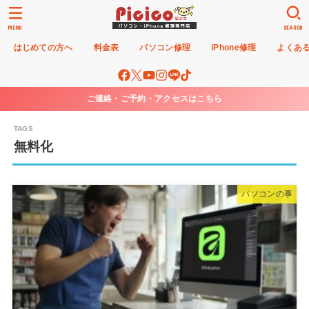
MENU
SEARCH
はじめての方へ
料金表
パソコン修理
iPhone修理
よくあ
ご連絡・ご予約・アクセスはこちら
無料化
パソコンの事