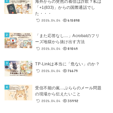
海外からの突然の着信は詐欺？私は
「+1(833)」からの国際通話でし
た・・・
2026.04.04
615898
「また応答なし…」Acrobatのフリ
ーズ地獄から抜け出す方法
2026.04.04
81049
TP-Linkは本当に「危ない」のか？
2026.04.04
76679
受信不能の嵐…ぷららのメール問題
の現場から伝えたいこと
2026.04.04
35992