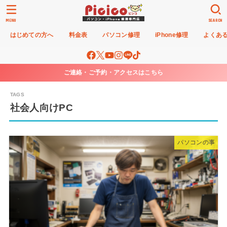
MENU
SEARCH
はじめての方へ
料金表
パソコン修理
iPhone修理
よくあ
ご連絡・ご予約・アクセスはこちら
社会人向けPC
パソコンの事