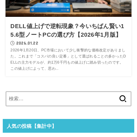
DELL値上げで逆転現象？今いちばん賢い1
5.6型ノートPCの選び方【2026年1月版】
2026.01.22
2026年1月20日、PC市場において少し衝撃的な価格改定がありまし
た。これまで「コスパの良い定番」として選ばれることの多かったD
ELLの主力モデルが、約1万6千円もの値上げに踏み切ったのです。
この値上げによって、思わ...
検
索:
人気の投稿【集計中】