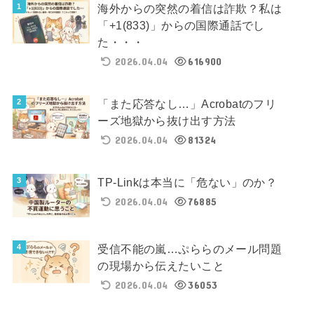
海外からの突然の着信は詐欺？私は
「+1(833)」からの国際通話でし
た・・・
2026.04.04
616900
「また応答なし…」Acrobatのフリ
ーズ地獄から抜け出す方法
2026.04.04
81324
TP-Linkは本当に「危ない」のか？
2026.04.04
76885
受信不能の嵐…ぷららのメール問題
の現場から伝えたいこと
2026.04.04
36053