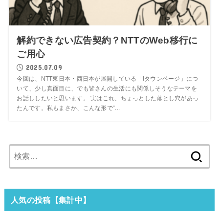
解約できない広告契約？NTTのWeb移行に
ご用心
2025.07.09
今回は、NTT東日本・西日本が展開している「iタウンページ」につ
いて、少し真面目に、でも皆さんの生活にも関係しそうなテーマを
お話ししたいと思います。 実はこれ、ちょっとした落とし穴があっ
たんです。私もまさか、こんな形で“...
検
索:
人気の投稿【集計中】