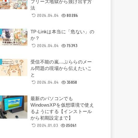
フリーズ地獄から抜け出す方
法
2026.04.04
80286
TP-Linkは本当に「危ない」の
か？
2026.04.04
75393
受信不能の嵐…ぷららのメー
ル問題の現場から伝えたいこ
と
2026.04.04
35858
最新のパソコンでも
WindowsXPを仮想環境で使え
るようにする【インストール
から初期設定まで】
2024.01.03
25061