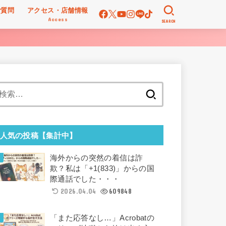
ご質問
アクセス・店舗情報
Access
SEARCH
検
索:
人気の投稿【集計中】
海外からの突然の着信は詐
欺？私は「+1(833)」からの国
際通話でした・・・
2026.04.04
609848
「また応答なし…」Acrobatの