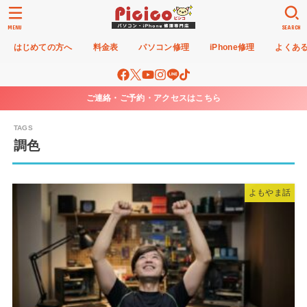
MENU
SEARCH
はじめての方へ
料金表
パソコン修理
iPhone修理
よくあ
ご連絡・ご予約・アクセスはこちら
調色
よもやま話