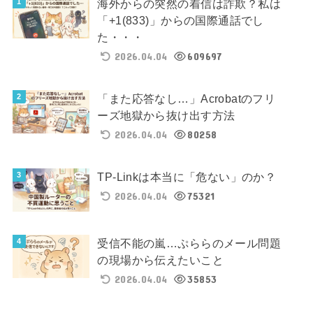
海外からの突然の着信は詐欺？私は
「+1(833)」からの国際通話でし
た・・・
2026.04.04
609697
「また応答なし…」Acrobatのフリ
ーズ地獄から抜け出す方法
2026.04.04
80258
TP-Linkは本当に「危ない」のか？
2026.04.04
75321
受信不能の嵐…ぷららのメール問題
の現場から伝えたいこと
2026.04.04
35853