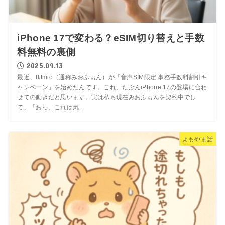
iPhone 17で変わる？eSIM切り替えと手数
料無料の裏側
2025.09.13
最近、IIJmio（通称みおふぉん）が「音声SIM限定 事務手数料割引キ
ャンペーン」を始めたんです。これ、たぶんiPhone 17の登場に合わ
せての動きだと思います。実は私も現在みおふぉんを契約中でし
て、「おっ、これは気...
よもやま話