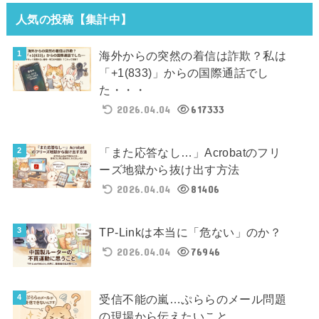
人気の投稿【集計中】
海外からの突然の着信は詐欺？私は
「+1(833)」からの国際通話でし
た・・・
2026.04.04
617333
「また応答なし…」Acrobatのフリ
ーズ地獄から抜け出す方法
2026.04.04
81406
TP-Linkは本当に「危ない」のか？
2026.04.04
76946
受信不能の嵐…ぷららのメール問題
の現場から伝えたいこと