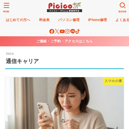
MENU
SEARCH
はじめての方へ
料金表
パソコン修理
iPhone修理
よくあ
ご連絡・ご予約・アクセスはこちら
通信キャリア
スマホの事