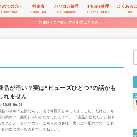
じめての方へ
料金表
パソコン修理
iPhone修理
よくある
To the first
Price List
PC Support
iPhoneRepair
Q&A
ご連絡・ご予約・アクセスはこちら
液晶が暗い？実は“ヒューズひとつ”の話かも
しれません
2025.06.01
液晶パネルの交換なんて、もう何百回とやってきました。だけど、今
回の案件は一筋縄じゃいかなかったんです。 「液晶が割れた」と持ち
込まれたノートパソコン。こちらのお客様、実はご年配の方で「これ
が命の次に大事な道具でしてね」と...