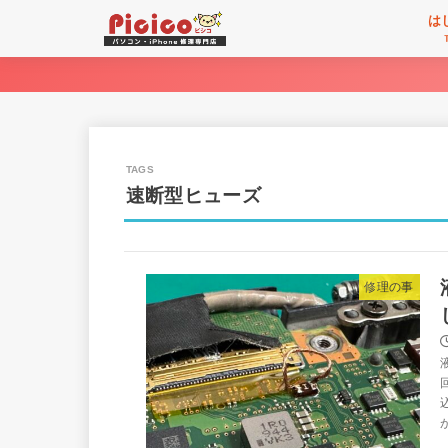
は
速断型ヒューズ
修理の事