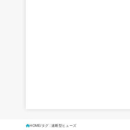
HOME
タグ : 速断型ヒューズ