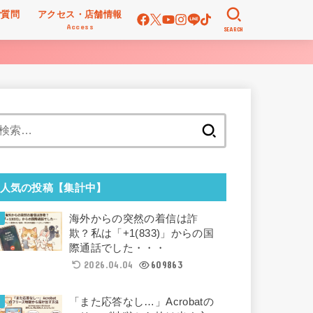
ご質問
アクセス・店舗情報
Access
SEARCH
検
索:
人気の投稿【集計中】
海外からの突然の着信は詐
欺？私は「+1(833)」からの国
際通話でした・・・
2026.04.04
609863
「また応答なし…」Acrobatの