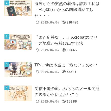
海外からの突然の着信は詐欺？私は
「+1(833)」からの国際通話でし
た・・・
2026.04.04
610460
「また応答なし…」Acrobatのフリ
ーズ地獄から抜け出す方法
2026.04.04
80443
TP-Linkは本当に「危ない」のか？
2026.04.04
75597
受信不能の嵐…ぷららのメール問題
の現場から伝えたいこと
2026.04.04
35880