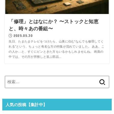
「修理」とはなにか？ 〜ストックと知恵
と、時々あの番組〜
2025.05.30
先日、たまたまテレビをつけたら、山奥に住む“なんでも修理してく
れる”という、ちょっと有名な方の特集が流れていました。 ああ、こ
の人か…と、すぐにピンときた方もいるかもしれませんね。 画面の
中では、その方が所狭しと並ぶ部品...
検
索:
人気の投稿【集計中】